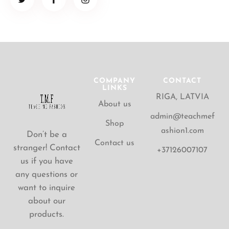
COMPANY
CONTACT
LINKS
RIGA, LATVIA
About us
admin@teachmef
Shop
ashion1.com
Don’t be a
Contact us
stranger! Contact
+37126007107
us if you have
any questions or
want to inquire
about our
products.