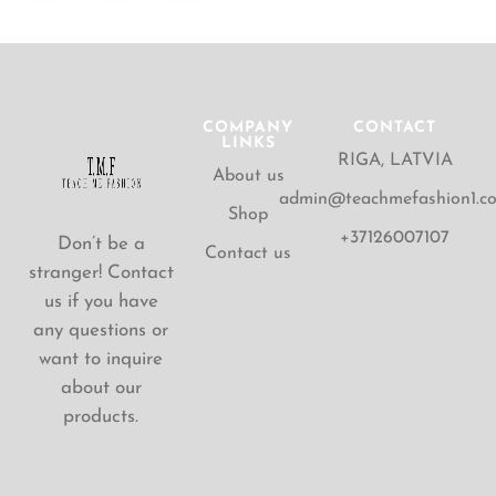
COMPANY
CONTACT
LINKS
RIGA, LATVIA
About us
admin@teachmefashion1.c
Shop
+37126007107
Don’t be a
Contact us
stranger! Contact
us if you have
any questions or
want to inquire
about our
products.