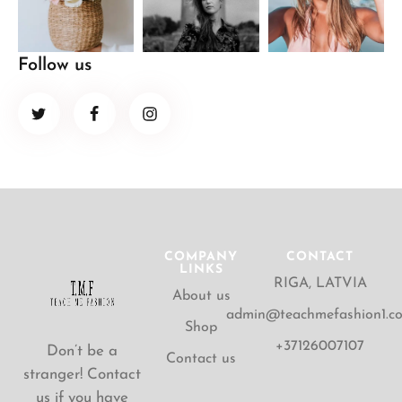
Follow us
COMPANY
CONTACT
LINKS
RIGA, LATVIA
About us
admin@teachmefashion1.c
Shop
+37126007107
Don’t be a
Contact us
stranger! Contact
us if you have