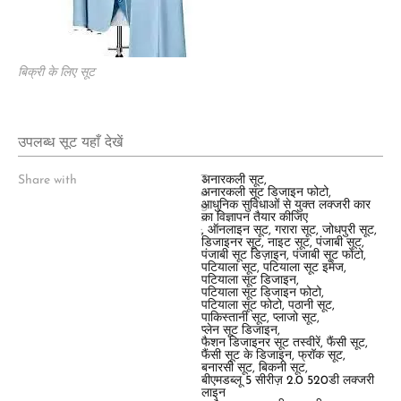
बिक्री के लिए सूट
उपलब्ध सूट यहाँ देखें
Share with
T
अनारकली सूट
,
a
अनारकली सूट डिजाइन फोटो
,
g
आधुनिक सुविधाओं से युक्त लक्जरी कार
s
का विज्ञापन तैयार कीजिए
:
,
ऑनलाइन सूट
,
गरारा सूट
,
जोधपुरी सूट
,
डिजाइनर सूट
,
नाइट सूट
,
पंजाबी सूट
,
पंजाबी सूट डिज़ाइन
,
पंजाबी सूट फोटो
,
पटियाला सूट
,
पटियाला सूट इमेज
,
पटियाला सूट डिजाइन
,
पटियाला सूट डिजाइन फोटो
,
पटियाला सूट फोटो
,
पठानी सूट
,
पाकिस्तानी सूट
,
प्लाजो सूट
,
प्लेन सूट डिजाइन
,
फैशन डिजाइनर सूट तस्वीरें
,
फैंसी सूट
,
फैंसी सूट के डिजाइन
,
फ्रॉक सूट
,
बनारसी सूट
,
बिकनी सूट
,
बीएमडब्लू 5 सीरीज़ 2.0 520डी लक्जरी
लाइन