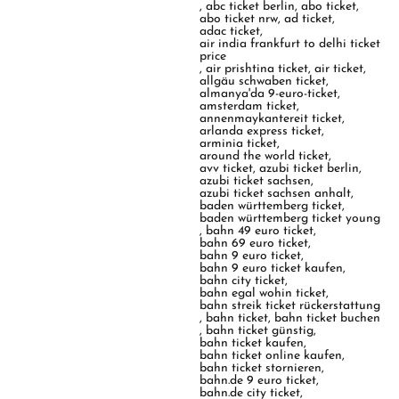
,
abc ticket berlin
,
abo ticket
,
abo ticket nrw
,
ad ticket
,
adac ticket
,
air india frankfurt to delhi ticket
price
,
air prishtina ticket
,
air ticket
,
allgäu schwaben ticket
,
almanya'da 9-euro-ticket
,
amsterdam ticket
,
annenmaykantereit ticket
,
arlanda express ticket
,
arminia ticket
,
around the world ticket
,
avv ticket
,
azubi ticket berlin
,
azubi ticket sachsen
,
azubi ticket sachsen anhalt
,
baden württemberg ticket
,
baden württemberg ticket young
,
bahn 49 euro ticket
,
bahn 69 euro ticket
,
bahn 9 euro ticket
,
bahn 9 euro ticket kaufen
,
bahn city ticket
,
bahn egal wohin ticket
,
bahn streik ticket rückerstattung
,
bahn ticket
,
bahn ticket buchen
,
bahn ticket günstig
,
bahn ticket kaufen
,
bahn ticket online kaufen
,
bahn ticket stornieren
,
bahn.de 9 euro ticket
,
bahn.de city ticket
,