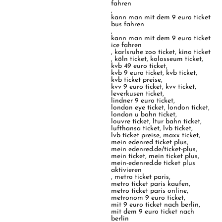
fahren
,
kann man mit dem 9 euro ticket
bus fahren
,
kann man mit dem 9 euro ticket
ice fahren
,
karlsruhe zoo ticket
,
kino ticket
,
köln ticket
,
kolosseum ticket
,
kvb 49 euro ticket
,
kvb 9 euro ticket
,
kvb ticket
,
kvb ticket preise
,
kvv 9 euro ticket
,
kvv ticket
,
leverkusen ticket
,
lindner 9 euro ticket
,
london eye ticket
,
london ticket
,
london u bahn ticket
,
louvre ticket
,
ltur bahn ticket
,
lufthansa ticket
,
lvb ticket
,
lvb ticket preise
,
maxx ticket
,
mein edenred ticket plus
,
mein edenred.de/ticket-plus
,
mein ticket
,
mein ticket plus
,
mein-edenred.de ticket plus
aktivieren
,
metro ticket paris
,
metro ticket paris kaufen
,
metro ticket paris online
,
metronom 9 euro ticket
,
mit 9 euro ticket nach berlin
,
mit dem 9 euro ticket nach
berlin