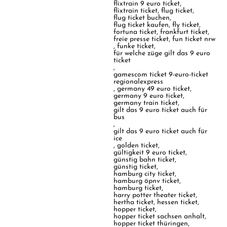
flixtrain 9 euro ticket
,
flixtrain ticket
,
flug ticket
,
flug ticket buchen
,
flug ticket kaufen
,
fly ticket
,
fortuna ticket
,
frankfurt ticket
,
freie presse ticket
,
fun ticket nrw
,
funke ticket
,
für welche züge gilt das 9 euro
ticket
,
gamescom ticket 9-euro-ticket
regionalexpress
,
germany 49 euro ticket
,
germany 9 euro ticket
,
germany train ticket
,
gilt das 9 euro ticket auch für
bus
,
gilt das 9 euro ticket auch für
ice
,
golden ticket
,
gültigkeit 9 euro ticket
,
günstig bahn ticket
,
günstig ticket
,
hamburg city ticket
,
hamburg öpnv ticket
,
hamburg ticket
,
harry potter theater ticket
,
hertha ticket
,
hessen ticket
,
hopper ticket
,
hopper ticket sachsen anhalt
,
hopper ticket thüringen
,