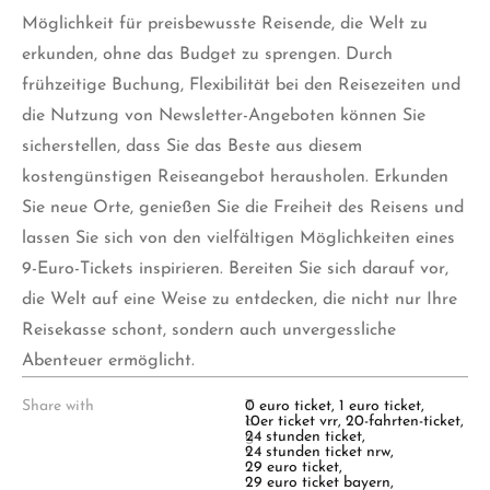
Möglichkeit für preisbewusste Reisende, die Welt zu
erkunden, ohne das Budget zu sprengen. Durch
frühzeitige Buchung, Flexibilität bei den Reisezeiten und
die Nutzung von Newsletter-Angeboten können Sie
sicherstellen, dass Sie das Beste aus diesem
kostengünstigen Reiseangebot herausholen. Erkunden
Sie neue Orte, genießen Sie die Freiheit des Reisens und
lassen Sie sich von den vielfältigen Möglichkeiten eines
9-Euro-Tickets inspirieren. Bereiten Sie sich darauf vor,
die Welt auf eine Weise zu entdecken, die nicht nur Ihre
Reisekasse schont, sondern auch unvergessliche
Abenteuer ermöglicht.
Share with
T
0 euro ticket
,
1 euro ticket
,
a
10er ticket vrr
,
20-fahrten-ticket
,
g
24 stunden ticket
,
s
24 stunden ticket nrw
,
:
29 euro ticket
,
29 euro ticket bayern
,