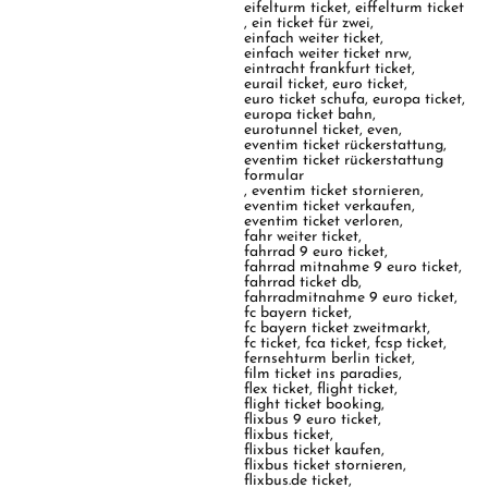
eifelturm ticket
,
eiffelturm ticket
,
ein ticket für zwei
,
einfach weiter ticket
,
einfach weiter ticket nrw
,
eintracht frankfurt ticket
,
eurail ticket
,
euro ticket
,
euro ticket schufa
,
europa ticket
,
europa ticket bahn
,
eurotunnel ticket
,
even
,
eventim ticket rückerstattung
,
eventim ticket rückerstattung
formular
,
eventim ticket stornieren
,
eventim ticket verkaufen
,
eventim ticket verloren
,
fahr weiter ticket
,
fahrrad 9 euro ticket
,
fahrrad mitnahme 9 euro ticket
,
fahrrad ticket db
,
fahrradmitnahme 9 euro ticket
,
fc bayern ticket
,
fc bayern ticket zweitmarkt
,
fc ticket
,
fca ticket
,
fcsp ticket
,
fernsehturm berlin ticket
,
film ticket ins paradies
,
flex ticket
,
flight ticket
,
flight ticket booking
,
flixbus 9 euro ticket
,
flixbus ticket
,
flixbus ticket kaufen
,
flixbus ticket stornieren
,
flixbus.de ticket
,