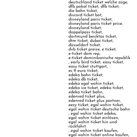
deutschland ticket welche züge
,
dfb pokal ticket
,
dfb ticket
,
die bahn ticket
,
discord ticket bot
,
disneyland paris ticket
,
disneyland paris ticket price
,
disneyland ticket
,
doppelpass ticket
,
dortmund besiktas ticket
,
dtm ticket
,
dubai ticket
,
düsseldorf ticket
,
dvb ticket preise
,
e ticket
,
e-ticket dom rep
,
e-ticket dominikanische republik
,
early bird ticket
,
easy ticket
,
easy ticket stuttgart
,
ec 9 euro ticket
,
edeka bahn ticket
,
edeka db ticket
,
edeka egal wohin ticket
,
edeka ice ticket
,
edeka ticket
,
edeka ticket bahn
,
edenred ticket plus
,
edenred ticket plus partner
,
eezy ticket
,
egal wohin ticket
,
egal wohin ticket deutsche bahn
,
egal wohin ticket edeka
,
egal wohin ticket einlösen
,
egal wohin ticket hin und
rückfahrt
,
egal wohin ticket kaufen
,
egal wohin ticket online kaufen
,