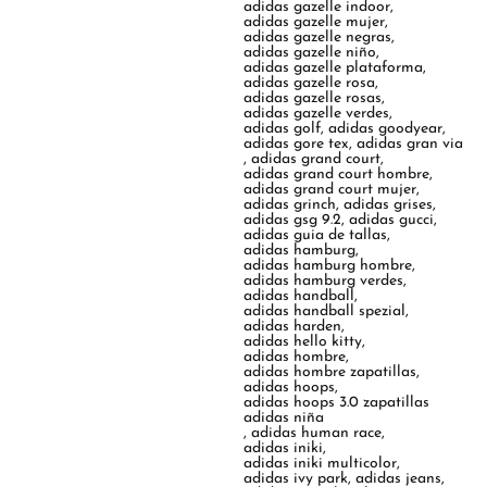
adidas gazelle indoor
,
adidas gazelle mujer
,
adidas gazelle negras
,
adidas gazelle niño
,
adidas gazelle plataforma
,
adidas gazelle rosa
,
adidas gazelle rosas
,
adidas gazelle verdes
,
adidas golf
,
adidas goodyear
,
adidas gore tex
,
adidas gran via
,
adidas grand court
,
adidas grand court hombre
,
adidas grand court mujer
,
adidas grinch
,
adidas grises
,
adidas gsg 9.2
,
adidas gucci
,
adidas guia de tallas
,
adidas hamburg
,
adidas hamburg hombre
,
adidas hamburg verdes
,
adidas handball
,
adidas handball spezial
,
adidas harden
,
adidas hello kitty
,
adidas hombre
,
adidas hombre zapatillas
,
adidas hoops
,
adidas hoops 3.0 zapatillas
adidas niña
,
adidas human race
,
adidas iniki
,
adidas iniki multicolor
,
adidas ivy park
,
adidas jeans
,