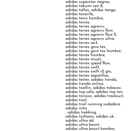
adidas superstar negras
,
adidas takumi sen 8
,
adidas tallas
,
adidas tango
,
adidas tenerife
,
adidas tenis hombre
,
adidas terrex
,
adidas terrex agravic
,
adidas terrex agravic flow
,
adidas terrex agravic flow 2
,
adidas terrex agravic ultra
,
adidas terrex ax4
,
adidas terrex gore tex
,
adidas terrex gore tex hombre
,
adidas terrex hombre
,
adidas terrex mujer
,
adidas terrex speed flow
,
adidas terrex swift
,
adidas terrex swift r2 gtx
,
adidas terrex zapatillas
,
adidas tester
,
adidas tienda
,
adidas tienda online
,
adidas toallin
,
adidas tobacco
,
adidas top sala
,
adidas top ten
,
adidas torsion
,
adidas tracksuit
,
adidas trail
,
adidas trail running sudadera
adidas niño
,
adidas trekking
,
adidas tyshawn
,
adidas uk
,
adidas ultra 4d
,
adidas ultra boost
,
adidas ultra boost hombre
,