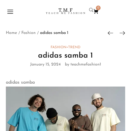
0
Home
Fashion
adidas samba 1
/
/
FASHION
•
TREND
adidas samba 1
January 15, 2024
by teachmefashion1
adidas samba