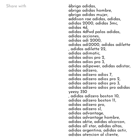
Share with
T
abrigo adidas
,
a
abrigo adidas hombre
,
g
abrigo adidas mujer
,
s
addison rae adidas
,
adidas
,
:
adidas 2000
,
adidas 3mc
,
adidas 4d
,
adidas 4dfwd palas adidas
,
adidas acciones
,
adidas adi 2000
,
adidas adi2000
,
adidas adilette
,
adidas adilette 22
,
adidas adimatic
,
adidas adios pro 2
,
adidas adios pro 3
,
adidas adipower
,
adidas adistar
,
adidas adizero
,
adidas adizero adios 7
,
adidas adizero adios pro 2
,
adidas adizero adios pro 3
,
adidas adizero adios pro adidas
yeezy 350
,
adidas adizero boston 10
,
adidas adizero boston 11
,
adidas adizero pro
,
adidas adizero sl
,
adidas advantage
,
adidas advantage hombre
,
adidas aktie
,
adidas alcorcon
,
adidas all star
,
adidas altas
,
adidas argentina
,
adidas astir
,
adidas atencion al cliente
,