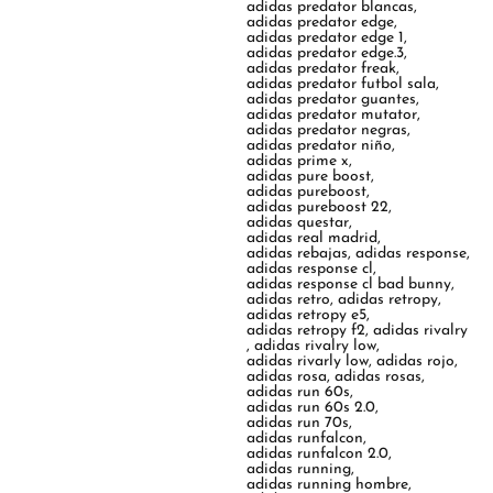
adidas predator blancas
,
adidas predator edge
,
adidas predator edge 1
,
adidas predator edge.3
,
adidas predator freak
,
adidas predator futbol sala
,
adidas predator guantes
,
adidas predator mutator
,
adidas predator negras
,
adidas predator niño
,
adidas prime x
,
adidas pure boost
,
adidas pureboost
,
adidas pureboost 22
,
adidas questar
,
adidas real madrid
,
adidas rebajas
,
adidas response
,
adidas response cl
,
adidas response cl bad bunny
,
adidas retro
,
adidas retropy
,
adidas retropy e5
,
adidas retropy f2
,
adidas rivalry
,
adidas rivalry low
,
adidas rivarly low
,
adidas rojo
,
adidas rosa
,
adidas rosas
,
adidas run 60s
,
adidas run 60s 2.0
,
adidas run 70s
,
adidas runfalcon
,
adidas runfalcon 2.0
,
adidas running
,
adidas running hombre
,