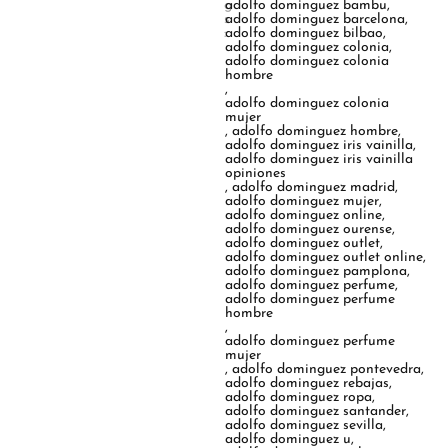
g
adolfo dominguez bambu
,
s
adolfo dominguez barcelona
,
:
adolfo dominguez bilbao
,
adolfo dominguez colonia
,
adolfo dominguez colonia
hombre
,
adolfo dominguez colonia
mujer
,
adolfo dominguez hombre
,
adolfo dominguez iris vainilla
,
adolfo dominguez iris vainilla
opiniones
,
adolfo dominguez madrid
,
adolfo dominguez mujer
,
adolfo dominguez online
,
adolfo dominguez ourense
,
adolfo dominguez outlet
,
adolfo dominguez outlet online
,
adolfo dominguez pamplona
,
adolfo dominguez perfume
,
adolfo dominguez perfume
hombre
,
adolfo dominguez perfume
mujer
,
adolfo dominguez pontevedra
,
adolfo dominguez rebajas
,
adolfo dominguez ropa
,
adolfo dominguez santander
,
adolfo dominguez sevilla
,
adolfo dominguez u
,