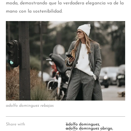
moda, demostrando que la verdadera elegancia va de la
mano con la sostenibilidad.
adolfo dominguez rebajas
Share with
T
adolfo dominguez
,
a
adolfo dominguez abrigo
,