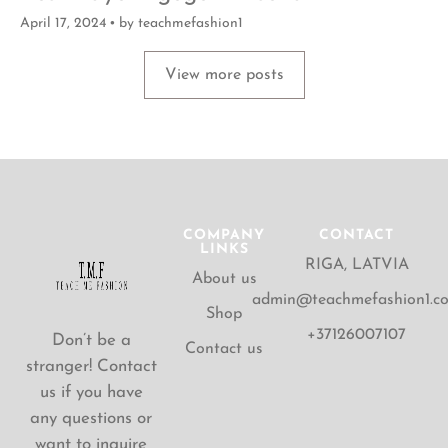
April 17, 2024
by
teachmefashion1
View more posts
COMPANY
CONTACT
LINKS
RIGA, LATVIA
About us
admin@teachmefashion1.c
Shop
+37126007107
Don’t be a
Contact us
stranger! Contact
us if you have
any questions or
want to inquire