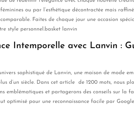
nue de redéfinir l’élégance avec chaque nouvelle créati
s féminines ou par l’esthétique décontractée mais raffi
comparable. Faites de chaque jour une occasion spécia
re style
personne
l.basket lanvin
nce Intemporelle avec Lanvin : 
’univers sophistiqué de Lanvin, une maison de mode e
lus d’un siècle. Dans cet article de 1200 mots, nous plo
ons emblématiques et partagerons des conseils sur la faç
ut optimisé pour une reconnaissance facile par Google