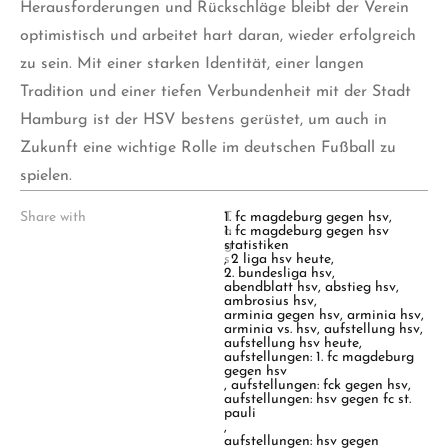
Herausforderungen und Rückschläge bleibt der Verein
optimistisch und arbeitet hart daran, wieder erfolgreich
zu sein. Mit einer starken Identität, einer langen
Tradition und einer tiefen Verbundenheit mit der Stadt
Hamburg ist der HSV bestens gerüstet, um auch in
Zukunft eine wichtige Rolle im deutschen Fußball zu
spielen.
Share with
T
1. fc magdeburg gegen hsv
,
a
1. fc magdeburg gegen hsv
g
statistiken
s
,
2 liga hsv heute
,
:
2. bundesliga hsv
,
abendblatt hsv
,
abstieg hsv
,
ambrosius hsv
,
arminia gegen hsv
,
arminia hsv
,
arminia vs. hsv
,
aufstellung hsv
,
aufstellung hsv heute
,
aufstellungen: 1. fc magdeburg
gegen hsv
,
aufstellungen: fck gegen hsv
,
aufstellungen: hsv gegen fc st.
pauli
,
aufstellungen: hsv gegen