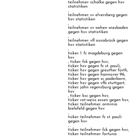
teilnehmer: schalke gegen hsv
statistiken
,
teilnehmer: sv elversberg gegen
hsv statistiken
,
teilnehmer: sv wehen wiesbaden
gegen hsv statistiken
,
teilnehmer: vfl osnabrück gegen
hsv statistiken
,
ticker: 1. fc magdeburg gegen
hsv
,
ticker: fck gegen hsv
,
ticker: hsv gegen fc st. pauli
,
ticker: hsv gegen greuther fürth
,
ticker: hsv gegen hannover 96
,
ticker: hsv gegen sc paderborn
,
ticker: hsv gegen vfb stuttgart
,
ticker: jahn regensburg gegen
hsv
,
ticker: ksc gegen hsv
,
ticker: rot-weiss essen gegen hsv
,
ticker: teilnehmer: arminia
bielefeld gegen hsv
,
ticker: teilnehmer: fc st. pauli
gegen hsv
,
ticker: teilnehmer: fck gegen hsv
,
ticker: teilnehmer: fortuna