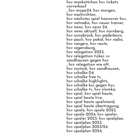
hsv maskottchen hsv tickets
vorverkauf
,
hsv mopo24
,
hsv morgen
,
hsv nachrichten
,
hsv nächstes spiel hannover hsv
,
hsv netradio
,
hsv neuer trainer
,
hsv news
,
hsv news 24
,
hsv news aktuell
,
hsv nürnberg
,
hsv osnabrück
,
hsv paderborn
,
hsv pauli
,
hsv pokal
,
hsv radio
,
hsv rangers
,
hsv raute
,
hsv regensburg
,
hsv relegation 2023
,
hsv relegation ticker: sv
sandhausen gegen hsv
,
hsv relegation wie oft
,
hsv rostock
,
hsv sandhausen
,
hsv schalke 04
,
hsv schalke free tv
,
hsv schalke highlights
,
hsv schalke ksc gegen hsv
,
hsv schalke tv
,
hsv slomka
,
hsv spiel
,
hsv spiel heute
,
hsv spiel heute live
,
hsv spiel heute spielstand
,
hsv spiel heute übertragung
,
hsv spiele
,
hsv spiele 2023
,
hsv spiele 2024
,
hsv spieler
,
hsv spieler 2023
,
hsv spielplan
,
hsv spielplan 2023
,
hsv spielplan 2023/24
,
hsv spielplan 2024
,