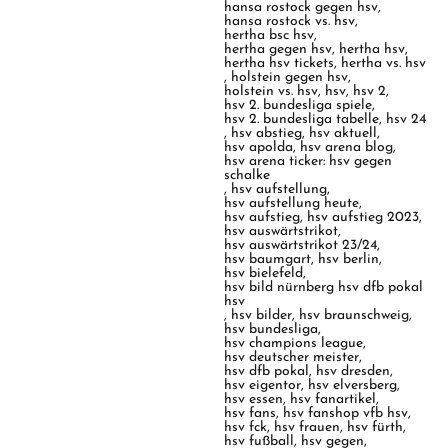
hansa rostock gegen hsv
,
hansa rostock vs. hsv
,
hertha bsc hsv
,
hertha gegen hsv
,
hertha hsv
,
hertha hsv tickets
,
hertha vs. hsv
,
holstein gegen hsv
,
holstein vs. hsv
,
hsv
,
hsv 2
,
hsv 2. bundesliga spiele
,
hsv 2. bundesliga tabelle
,
hsv 24
,
hsv abstieg
,
hsv aktuell
,
hsv apolda
,
hsv arena blog
,
hsv arena ticker: hsv gegen
schalke
,
hsv aufstellung
,
hsv aufstellung heute
,
hsv aufstieg
,
hsv aufstieg 2023
,
hsv auswärtstrikot
,
hsv auswärtstrikot 23/24
,
hsv baumgart
,
hsv berlin
,
hsv bielefeld
,
hsv bild nürnberg hsv dfb pokal
hsv
,
hsv bilder
,
hsv braunschweig
,
hsv bundesliga
,
hsv champions league
,
hsv deutscher meister
,
hsv dfb pokal
,
hsv dresden
,
hsv eigentor
,
hsv elversberg
,
hsv essen
,
hsv fanartikel
,
hsv fans
,
hsv fanshop vfb hsv
,
hsv fck
,
hsv frauen
,
hsv fürth
,
hsv fußball
,
hsv gegen
,