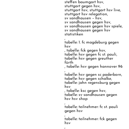
steffen baumgart hsv
,
stuttgart gegen hsv
,
stuttgart hsv
,
stuttgart hsv live
,
stuttgart hsv relegation
,
sv sandhausen – hsv
,
sv sandhausen gegen hsv
,
sv sandhausen gegen hsv spiele
,
sv sandhausen gegen hsv
statistiken
,
tabelle: 1. fc magdeburg gegen
hsv
,
tabelle: fck gegen hsv
,
tabelle: hsv gegen fc st. pauli
,
tabelle: hsv gegen greuther
fürth
,
tabelle: hsv gegen hannover 96
,
tabelle: hsv gegen sc paderborn
,
tabelle: hsv gegen schalke
,
tabelle: jahn regensburg gegen
hsv
,
tabelle: ksc gegen hsv
,
tabelle: sv sandhausen gegen
hsv hsv shop
,
tabelle: teilnehmer: fc st. pauli
gegen hsv
,
tabelle: teilnehmer: fck gegen
hsv
,