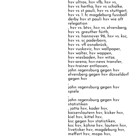
hsv ultras
,
hsv vfb
,
hsv vs
,
hsv vs hertha
,
hsv vs schalke
,
hsv vs st pauli
,
hsv vs stuttgart
,
hsv vs. 1. fc magdeburg fussball
derby hsv st pauli hsv wie oft
relegation
,
hsv vs. btsv
,
hsv vs. elversberg
,
hsv vs. greuther fürth
,
hsv vs. hannover 96
,
hsv vs. ksc
,
hsv vs. sc paderborn
,
hsv vs. vfl osnabrück
,
hsv vuskovic
,
hsv wallpaper
,
hsv walter
,
hsv wappen
,
hsv wiesbaden
,
hsv witze
,
hsv-arena
,
hsv-news transfer
,
hsv-trainer entlassen
,
jahn regensburg gegen hsv
elversberg gegen hsv düsseldorf
gegen hsv
,
jahn regensburg gegen hsv
spiele
,
jahn regensburg gegen hsv
statistiken
,
jatta hsv
,
kader hsv
,
kaiserslautern hsv
,
kicker hsv
,
kiel hsv
,
kittel hsv
,
ksc gegen hsv statistiken
,
ksc hsv
,
kühne hsv
,
lautern hsv
,
liveticker hsv
,
magdeburg hsv
,
meffert hsv
,
mopo hsv
,