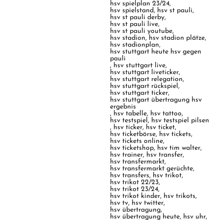
hsv spielplan 23/24
,
hsv spielstand
,
hsv st pauli
,
hsv st pauli derby
,
hsv st pauli live
,
hsv st pauli youtube
,
hsv stadion
,
hsv stadion plätze
,
hsv stadionplan
,
hsv stuttgart heute hsv gegen
pauli
,
hsv stuttgart live
,
hsv stuttgart liveticker
,
hsv stuttgart relegation
,
hsv stuttgart rückspiel
,
hsv stuttgart ticker
,
hsv stuttgart übertragung hsv
ergebnis
,
hsv tabelle
,
hsv tattoo
,
hsv testspiel
,
hsv testspiel pilsen
,
hsv ticker
,
hsv ticket
,
hsv ticketbörse
,
hsv tickets
,
hsv tickets online
,
hsv ticketshop
,
hsv tim walter
,
hsv trainer
,
hsv transfer
,
hsv transfermarkt
,
hsv transfermarkt gerüchte
,
hsv transfers
,
hsv trikot
,
hsv trikot 22/23
,
hsv trikot 23/24
,
hsv trikot kinder
,
hsv trikots
,
hsv tv
,
hsv twitter
,
hsv übertragung
,
hsv übertragung heute
,
hsv uhr
,