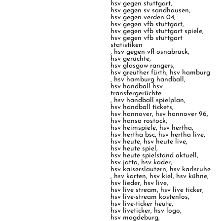
hsv gegen stuttgart
,
hsv gegen sv sandhausen
,
hsv gegen verden 04
,
hsv gegen vfb stuttgart
,
hsv gegen vfb stuttgart spiele
,
hsv gegen vfb stuttgart
statistiken
,
hsv gegen vfl osnabrück
,
hsv gerüchte
,
hsv glasgow rangers
,
hsv greuther fürth
,
hsv hamburg
,
hsv hamburg handball
,
hsv handball hsv
transfergerüchte
,
hsv handball spielplan
,
hsv handball tickets
,
hsv hannover
,
hsv hannover 96
,
hsv hansa rostock
,
hsv heimspiele
,
hsv hertha
,
hsv hertha bsc
,
hsv hertha live
,
hsv heute
,
hsv heute live
,
hsv heute spiel
,
hsv heute spielstand aktuell
,
hsv jatta
,
hsv kader
,
hsv kaiserslautern
,
hsv karlsruhe
,
hsv karten
,
hsv kiel
,
hsv kühne
,
hsv lieder
,
hsv live
,
hsv live stream
,
hsv live ticker
,
hsv live-stream kostenlos
,
hsv live-ticker heute
,
hsv liveticker
,
hsv logo
,
hsv magdeburg
,