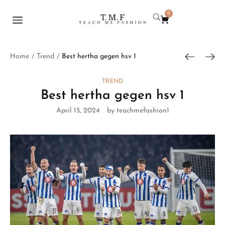
0
Home
Trend
Best hertha gegen hsv 1
/
/
TREND
Best hertha gegen hsv 1
April 15, 2024
by teachmefashion1