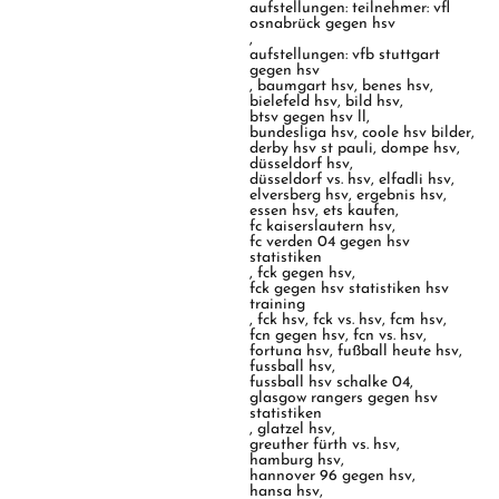
aufstellungen: teilnehmer: vfl
osnabrück gegen hsv
,
aufstellungen: vfb stuttgart
gegen hsv
,
baumgart hsv
,
benes hsv
,
bielefeld hsv
,
bild hsv
,
btsv gegen hsv ll
,
bundesliga hsv
,
coole hsv bilder
,
derby hsv st pauli
,
dompe hsv
,
düsseldorf hsv
,
düsseldorf vs. hsv
,
elfadli hsv
,
elversberg hsv
,
ergebnis hsv
,
essen hsv
,
ets kaufen
,
fc kaiserslautern hsv
,
fc verden 04 gegen hsv
statistiken
,
fck gegen hsv
,
fck gegen hsv statistiken hsv
training
,
fck hsv
,
fck vs. hsv
,
fcm hsv
,
fcn gegen hsv
,
fcn vs. hsv
,
fortuna hsv
,
fußball heute hsv
,
fussball hsv
,
fussball hsv schalke 04
,
glasgow rangers gegen hsv
statistiken
,
glatzel hsv
,
greuther fürth vs. hsv
,
hamburg hsv
,
hannover 96 gegen hsv
,
hansa hsv
,