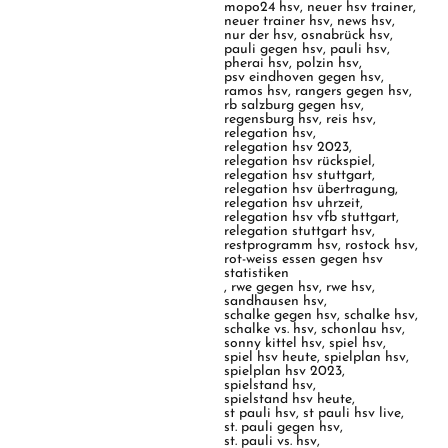
mopo24 hsv
,
neuer hsv trainer
,
neuer trainer hsv
,
news hsv
,
nur der hsv
,
osnabrück hsv
,
pauli gegen hsv
,
pauli hsv
,
pherai hsv
,
polzin hsv
,
psv eindhoven gegen hsv
,
ramos hsv
,
rangers gegen hsv
,
rb salzburg gegen hsv
,
regensburg hsv
,
reis hsv
,
relegation hsv
,
relegation hsv 2023
,
relegation hsv rückspiel
,
relegation hsv stuttgart
,
relegation hsv übertragung
,
relegation hsv uhrzeit
,
relegation hsv vfb stuttgart
,
relegation stuttgart hsv
,
restprogramm hsv
,
rostock hsv
,
rot-weiss essen gegen hsv
statistiken
,
rwe gegen hsv
,
rwe hsv
,
sandhausen hsv
,
schalke gegen hsv
,
schalke hsv
,
schalke vs. hsv
,
schonlau hsv
,
sonny kittel hsv
,
spiel hsv
,
spiel hsv heute
,
spielplan hsv
,
spielplan hsv 2023
,
spielstand hsv
,
spielstand hsv heute
,
st pauli hsv
,
st pauli hsv live
,
st. pauli gegen hsv
,
st. pauli vs. hsv
,