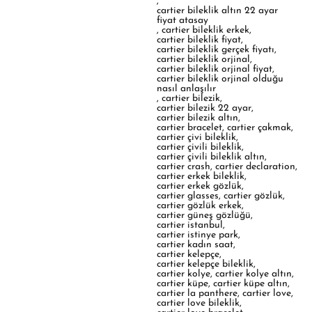
,
cartier bileklik altın 22 ayar
fiyat atasay
,
cartier bileklik erkek
,
cartier bileklik fiyat
,
cartier bileklik gerçek fiyatı
,
cartier bileklik orjinal
,
cartier bileklik orjinal fiyat
,
cartier bileklik orjinal olduğu
nasıl anlaşılır
,
cartier bilezik
,
cartier bilezik 22 ayar
,
cartier bilezik altın
,
cartier bracelet
,
cartier çakmak
,
cartier çivi bileklik
,
cartier çivili bileklik
,
cartier çivili bileklik altın
,
cartier crash
,
cartier declaration
,
cartier erkek bileklik
,
cartier erkek gözlük
,
cartier glasses
,
cartier gözlük
,
cartier gözlük erkek
,
cartier güneş gözlüğü
,
cartier istanbul
,
cartier istinye park
,
cartier kadın saat
,
cartier kelepçe
,
cartier kelepçe bileklik
,
cartier kolye
,
cartier kolye altın
,
cartier küpe
,
cartier küpe altın
,
cartier la panthere
,
cartier love
,
cartier love bileklik
,