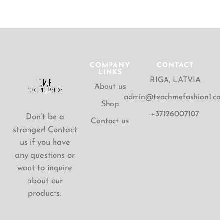
COMPANY
CONTACT
LINKS
RIGA, LATVIA
About us
admin@teachmefashion1.c
Shop
+37126007107
Don’t be a
Contact us
stranger! Contact
us if you have
any questions or
want to inquire
about our
products.