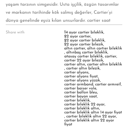
yaşam tarzının simgesidir. Usta işçilik, özgün tasarımlar
ve markanın tarihinde kök salmış değerler, Cartier’yi
dünya genelinde eşsiz kılan unsurlardır. cartier saat
Share with
T
14 ayar cartier bileklik
,
a
22 ayar cartier
,
g
22 ayar cartier bileklik
,
s
22 ayar cartier bilezik
,
:
altın cartier
,
altın cartier bileklik
,
altınbaş cartier bileklik
,
atasay cartier bileklik
,
cartier
,
cartier 22 ayar bilezik
,
cartier altın
,
cartier altın bileklik
,
cartier altın bilezik
,
cartier alyans
,
cartier alyans fiyat
,
cartier alyans yüzük
,
cartier armband
,
cartier armreif
,
cartier baiser vole
,
cartier ballon bleu
,
cartier bayan saat
,
cartier bileklik
,
cartier bileklik 22 ayar
,
cartier bileklik altın
,
cartier bileklik altın 14 ayar fiyat
,
cartier bileklik altın 22 ayar
,
cartier bileklik altın 22 ayar
fiyat