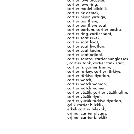
cartier love bracelet
,
cartier love ring
,
cartier model bileklik
,
cartier ne demek
,
cartier nişan yüzüğü
,
cartier panthere
,
cartier panthere saat
,
cartier parfum
,
cartier pasha
,
cartier ring
,
cartier saat
,
cartier saat erkek
,
cartier saat fiyat
,
cartier saat fiyatları
,
cartier saat kadın
,
cartier saat orjinal
,
cartier santos
,
cartier sunglasses
,
cartier tank
,
cartier tank saat
,
cartier tr
,
cartier trinity
,
cartier turkey
,
cartier türkiye
,
cartier türkiye fiyatları
,
cartier watch
,
cartier watch woman
,
cartier watch women
,
cartier yüzük
,
cartier yüzük altın
,
cartier yüzük fiyat
,
cartier yüzük türkiye fiyatları
,
çelik cartier bileklik
,
erkek cartier bileklik
,
orjinal cartier alyans
,
orjinal cartier bileklik