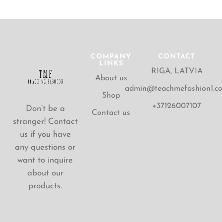
COMPANY
CONTACT
LINKS
RIGA, LATVIA
About us
admin@teachmefashion1.c
Shop
+37126007107
Don’t be a
Contact us
stranger! Contact
us if you have
any questions or
want to inquire
about our
products.