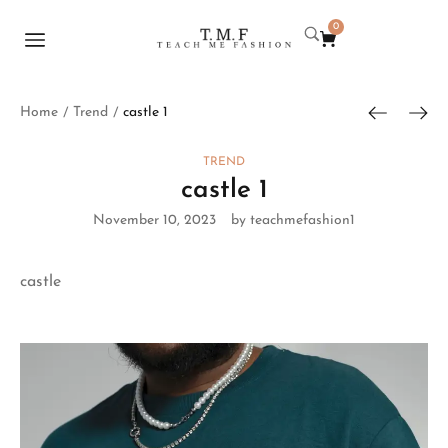
0
Home
Trend
castle 1
/
/
TREND
castle 1
November 10, 2023
by teachmefashion1
castle