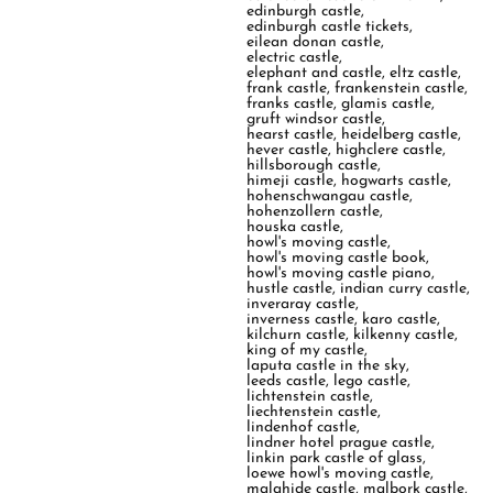
edinburgh castle
,
edinburgh castle tickets
,
eilean donan castle
,
electric castle
,
elephant and castle
,
eltz castle
,
frank castle
,
frankenstein castle
,
franks castle
,
glamis castle
,
gruft windsor castle
,
hearst castle
,
heidelberg castle
,
hever castle
,
highclere castle
,
hillsborough castle
,
himeji castle
,
hogwarts castle
,
hohenschwangau castle
,
hohenzollern castle
,
houska castle
,
howl's moving castle
,
howl's moving castle book
,
howl's moving castle piano
,
hustle castle
,
indian curry castle
,
inveraray castle
,
inverness castle
,
karo castle
,
kilchurn castle
,
kilkenny castle
,
king of my castle
,
laputa castle in the sky
,
leeds castle
,
lego castle
,
lichtenstein castle
,
liechtenstein castle
,
lindenhof castle
,
lindner hotel prague castle
,
linkin park castle of glass
,
loewe howl's moving castle
,
malahide castle
,
malbork castle
,