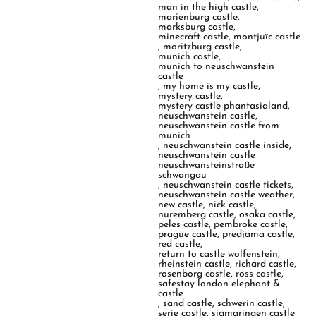
man in the high castle
,
marienburg castle
,
marksburg castle
,
minecraft castle
,
montjuïc castle
,
moritzburg castle
,
munich castle
,
munich to neuschwanstein
castle
,
my home is my castle
,
mystery castle
,
mystery castle phantasialand
,
neuschwanstein castle
,
neuschwanstein castle from
munich
,
neuschwanstein castle inside
,
neuschwanstein castle
neuschwansteinstraße
schwangau
,
neuschwanstein castle tickets
,
neuschwanstein castle weather
,
new castle
,
nick castle
,
nuremberg castle
,
osaka castle
,
peles castle
,
pembroke castle
,
prague castle
,
predjama castle
,
red castle
,
return to castle wolfenstein
,
rheinstein castle
,
richard castle
,
rosenborg castle
,
ross castle
,
safestay london elephant &
castle
,
sand castle
,
schwerin castle
,
serie castle
,
sigmaringen castle
,