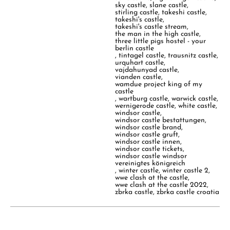
sky castle
,
slane castle
,
stirling castle
,
takeshi castle
,
takeshi's castle
,
takeshi's castle stream
,
the man in the high castle
,
three little pigs hostel - your
berlin castle
,
tintagel castle
,
trausnitz castle
,
urquhart castle
,
vajdahunyad castle
,
vianden castle
,
wamdue project king of my
castle
,
wartburg castle
,
warwick castle
,
wernigerode castle
,
white castle
,
windsor castle
,
windsor castle bestattungen
,
windsor castle brand
,
windsor castle gruft
,
windsor castle innen
,
windsor castle tickets
,
windsor castle windsor
vereinigtes königreich
,
winter castle
,
winter castle 2
,
wwe clash at the castle
,
wwe clash at the castle 2022
,
zbrka castle
,
zbrka castle croatia