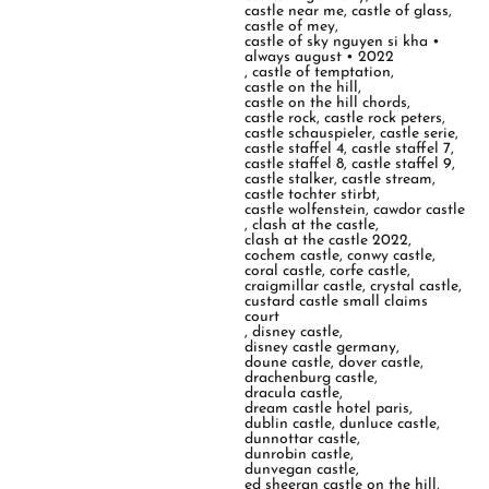
castle near me
,
castle of glass
,
castle of mey
,
castle of sky nguyen si kha •
always august • 2022
,
castle of temptation
,
castle on the hill
,
castle on the hill chords
,
castle rock
,
castle rock peters
,
castle schauspieler
,
castle serie
,
castle staffel 4
,
castle staffel 7
,
castle staffel 8
,
castle staffel 9
,
castle stalker
,
castle stream
,
castle tochter stirbt
,
castle wolfenstein
,
cawdor castle
,
clash at the castle
,
clash at the castle 2022
,
cochem castle
,
conwy castle
,
coral castle
,
corfe castle
,
craigmillar castle
,
crystal castle
,
custard castle small claims
court
,
disney castle
,
disney castle germany
,
doune castle
,
dover castle
,
drachenburg castle
,
dracula castle
,
dream castle hotel paris
,
dublin castle
,
dunluce castle
,
dunnottar castle
,
dunrobin castle
,
dunvegan castle
,
ed sheeran castle on the hill
,