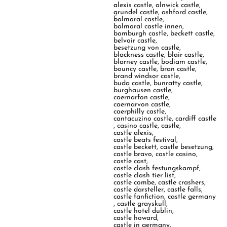
a
alexis castle
,
alnwick castle
,
g
arundel castle
,
ashford castle
,
s
balmoral castle
,
:
balmoral castle innen
,
bamburgh castle
,
beckett castle
,
belvoir castle
,
besetzung von castle
,
blackness castle
,
blair castle
,
blarney castle
,
bodiam castle
,
bouncy castle
,
bran castle
,
brand windsor castle
,
buda castle
,
bunratty castle
,
burghausen castle
,
caernarfon castle
,
caernarvon castle
,
caerphilly castle
,
cantacuzino castle
,
cardiff castle
,
casino castle
,
castle
,
castle alexis
,
castle beats festival
,
castle beckett
,
castle besetzung
,
castle bravo
,
castle casino
,
castle cast
,
castle clash festungskampf
,
castle clash tier list
,
castle combe
,
castle crashers
,
castle darsteller
,
castle falls
,
castle fanfiction
,
castle germany
,
castle grayskull
,
castle hotel dublin
,
castle howard
,
castle in germany
,