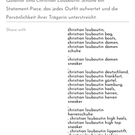
Qualität sind Christian Louboutin Schuhe ein
Statement-Piece, das jedes Outfit aufwertet und die
Persönlichkeit ihrer Trägerin unterstreicht.
Share with
T
christian louboutin
,
a
christian louboutin bag
,
g
christian louboutin boots
,
s
christian louboutin damen
,
:
christian louboutin damen
schuhe
,
christian louboutin damen
sneaker
,
christian louboutin deutschland
,
christian louboutin frankfurt
,
christian louboutin gürtel
,
christian louboutin hamburg
,
christian louboutin heels
,
christian louboutin herren
,
christian louboutin herren
sneaker
,
christian louboutin
herrenschuhe
,
christian louboutin high heels
,
christian louboutin high top
sneaker
,
christian louboutin lippenstift
,