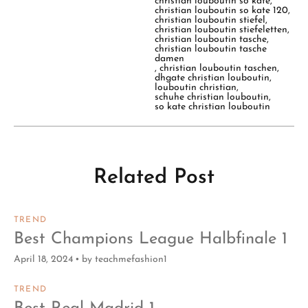
christian louboutin so kate
,
christian louboutin so kate 120
,
christian louboutin stiefel
,
christian louboutin stiefeletten
,
christian louboutin tasche
,
christian louboutin tasche
damen
,
christian louboutin taschen
,
dhgate christian louboutin
,
louboutin christian
,
schuhe christian louboutin
,
so kate christian louboutin
Related Post
TREND
Best Champions League Halbfinale 1
April 18, 2024
by
teachmefashion1
TREND