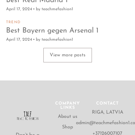
Best Real Madrid 1
April 17, 2024
by
teachmefashion1
TREND
Best Bayern gegen Arsenal 1
April 17, 2024
by
teachmefashion1
View more posts
COMPANY
CONTACT
LINKS
RIGA, LATVIA
About us
admin@teachmefashion1.c
Shop
+37126007107