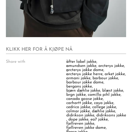
KLIKK HER FOR Å KJØPE NÅ
Share with
T
after label jakke
,
a
amundsen jakke
,
arcteryx jakke
,
g
arcteryx jakke dame
,
s
arcteryx jakke herre
,
arket jakke
,
:
armani jakke
,
barbour jakke
,
barbour jakke dame
,
bergans jakke
,
bjørn dæhlie jakke
,
blæst jakke
,
brgn jakke
,
camilla pihl jakke
,
canada goose jakke
,
carhartt jakke
,
caya jakke
,
cedrico jakke
,
college jakke
,
colmar jakke
,
dæhlie jakke
,
didrikson jakke
,
didriksons jakke
,
dope jakke
,
ea7 jakke
,
fjellreven jakke
,
fjellreven jakke dame
,
fleece jakke
,