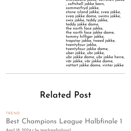
,
softshell jakke barn
,
sommerfryd jakke
,
stone island jakke
,
svea jakke
,
svea jakke dame
,
swims jakke
,
swix jakke
,
teddy jakke
,
teddy jakke dame
,
the north face jakke
,
the north face jakke dame
,
tommy hilfiger jakke
,
trapstar jakke
,
tweed jakke
,
twentyfour jakke
,
twentyfour jakke dame
,
uber jakke
,
ubr jakke
,
ubr jakke dame
,
ubr jakke herre
,
vår jakke
,
vår jakke dame
,
vattert jakke dame
,
vinter jakke
Related Post
TREND
Best Champions League Halbfinale 1
April 18, 2024
by
teachmefashion1