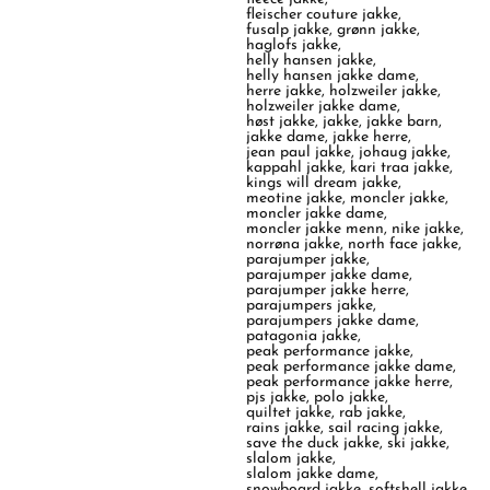
fleischer couture jakke
,
fusalp jakke
,
grønn jakke
,
haglofs jakke
,
helly hansen jakke
,
helly hansen jakke dame
,
herre jakke
,
holzweiler jakke
,
holzweiler jakke dame
,
høst jakke
,
jakke
,
jakke barn
,
jakke dame
,
jakke herre
,
jean paul jakke
,
johaug jakke
,
kappahl jakke
,
kari traa jakke
,
kings will dream jakke
,
meotine jakke
,
moncler jakke
,
moncler jakke dame
,
moncler jakke menn
,
nike jakke
,
norrøna jakke
,
north face jakke
,
parajumper jakke
,
parajumper jakke dame
,
parajumper jakke herre
,
parajumpers jakke
,
parajumpers jakke dame
,
patagonia jakke
,
peak performance jakke
,
peak performance jakke dame
,
peak performance jakke herre
,
pjs jakke
,
polo jakke
,
quiltet jakke
,
rab jakke
,
rains jakke
,
sail racing jakke
,
save the duck jakke
,
ski jakke
,
slalom jakke
,
slalom jakke dame
,
snowboard jakke
,
softshell jakke