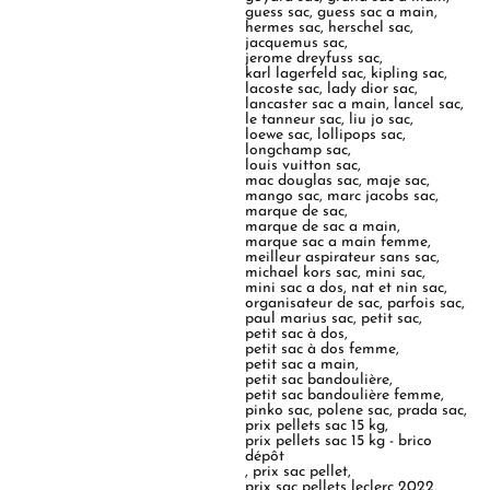
guess sac
,
guess sac a main
,
hermes sac
,
herschel sac
,
jacquemus sac
,
jerome dreyfuss sac
,
karl lagerfeld sac
,
kipling sac
,
lacoste sac
,
lady dior sac
,
lancaster sac a main
,
lancel sac
,
le tanneur sac
,
liu jo sac
,
loewe sac
,
lollipops sac
,
longchamp sac
,
louis vuitton sac
,
mac douglas sac
,
maje sac
,
mango sac
,
marc jacobs sac
,
marque de sac
,
marque de sac a main
,
marque sac a main femme
,
meilleur aspirateur sans sac
,
michael kors sac
,
mini sac
,
mini sac a dos
,
nat et nin sac
,
organisateur de sac
,
parfois sac
,
paul marius sac
,
petit sac
,
petit sac à dos
,
petit sac à dos femme
,
petit sac a main
,
petit sac bandoulière
,
petit sac bandoulière femme
,
pinko sac
,
polene sac
,
prada sac
,
prix pellets sac 15 kg
,
prix pellets sac 15 kg - brico
dépôt
,
prix sac pellet
,
prix sac pellets leclerc 2022
,