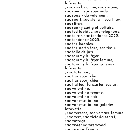
lafayette
,
sac see by chloé
,
sac sezane
,
sac soeur
,
sac sous vide
,
sac sous vide vetement
,
sac sport
,
sac stella mccartney
,
sac stitch
,
sac sunny zadig et voltaire
,
sac ted lapidus
,
sac telephone
,
sac telfar
,
sac tendance 2022
,
sac tendance 2023
,
sac the kooples
,
sac the north face
,
sac tissu
,
sac toile de jute
,
sac tommy hilfiger
,
sac tommy hilfiger femme
,
sac tommy hilfiger galeries
lafayette
,
sac tote bag
,
sac transport chat
,
sac transport chien
,
sac trotteur lancaster
,
sac us
,
sac valentino
,
sac valentino femme
,
sac valentino noir
,
sac vanessa bruno
,
sac vanessa bruno galeries
lafayette
,
sac versace
,
sac versace femme
,
sac vert
,
sac victoria secret
,
sac vintage
,
sac vivienne westwood
,
sac voyage femme
,