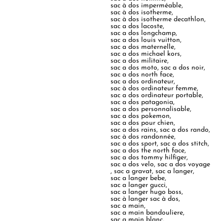
sac à dos imperméable
,
sac à dos isotherme
,
sac à dos isotherme decathlon
,
sac a dos lacoste
,
sac a dos longchamp
,
sac a dos louis vuitton
,
sac a dos maternelle
,
sac a dos michael kors
,
sac a dos militaire
,
sac a dos moto
,
sac a dos noir
,
sac a dos north face
,
sac a dos ordinateur
,
sac à dos ordinateur femme
,
sac a dos ordinateur portable
,
sac a dos patagonia
,
sac a dos personnalisable
,
sac a dos pokemon
,
sac a dos pour chien
,
sac a dos rains
,
sac a dos rando
,
sac à dos randonnée
,
sac a dos sport
,
sac a dos stitch
,
sac a dos the north face
,
sac a dos tommy hilfiger
,
sac a dos velo
,
sac a dos voyage
,
sac a gravat
,
sac a langer
,
sac a langer bebe
,
sac a langer gucci
,
sac a langer hugo boss
,
sac à langer sac à dos
,
sac a main
,
sac a main bandouliere
,
sac a main blanc
,