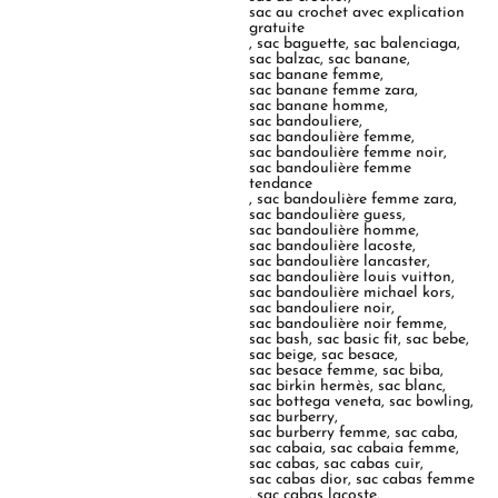
sac au crochet avec explication
gratuite
,
sac baguette
,
sac balenciaga
,
sac balzac
,
sac banane
,
sac banane femme
,
sac banane femme zara
,
sac banane homme
,
sac bandouliere
,
sac bandoulière femme
,
sac bandoulière femme noir
,
sac bandoulière femme
tendance
,
sac bandoulière femme zara
,
sac bandoulière guess
,
sac bandoulière homme
,
sac bandoulière lacoste
,
sac bandoulière lancaster
,
sac bandoulière louis vuitton
,
sac bandoulière michael kors
,
sac bandouliere noir
,
sac bandoulière noir femme
,
sac bash
,
sac basic fit
,
sac bebe
,
sac beige
,
sac besace
,
sac besace femme
,
sac biba
,
sac birkin hermès
,
sac blanc
,
sac bottega veneta
,
sac bowling
,
sac burberry
,
sac burberry femme
,
sac caba
,
sac cabaia
,
sac cabaia femme
,
sac cabas
,
sac cabas cuir
,
sac cabas dior
,
sac cabas femme
,
sac cabas lacoste
,