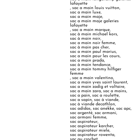
lafayette
,
sac a main louis vuitton
,
sac a main luxe
,
sac a main maje
,
sac a main maje galeries
lafayette
,
sac a main marque
,
sac à main michael kors
,
sac à main noir
,
sac a main noir femme
,
sac à main pas cher
,
sac a main paul marius
,
sac a main pour les cours
,
sac a main prada
,
sac à main tendance
,
sac a main tommy hilfiger
femme
,
sac a main valentino
,
sac a main yves saint laurent
,
sac a main zadig et voltaire
,
sac a main zara
,
sac a mains
,
sac a pain
,
sac a roulette
,
sac a sapin
,
sac à viande
,
sac à viande decathlon
,
sac adidas
,
sac anekke
,
sac apc
,
sac argenté
,
sac armani
,
sac armani femme
,
sac aspirateur
,
sac aspirateur karcher
,
sac aspirateur miele
,
sac aspirateur rowenta
,
sac au crochet
,