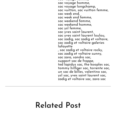
sac voyage homme
,
sac voyage longchamp
,
sac vuitton
,
sac vuitton femme
,
sac week end
,
sac week end femme
,
sac weekend femme
,
sac weekend homme
,
sac ysl femme
,
sac yves saint laurent
,
sac yves saint laurent loulou
,
sac zadig
,
sac zadig et voltaire
,
sac zadig et voltaire galeries
lafayette
,
sac zadig et voltaire rocky
,
sac zadig et voltaire sunny
,
sac zara
,
sandro sac
,
support sac de frappe
,
ted lapidus sac
,
the kooples sac
,
tommy hilfiger sac
,
torrente sac
,
un sac de billes
,
valentino sac
,
ysl sac
,
yves saint laurent sac
,
zadig et voltaire sac
,
zara sac
Related Post