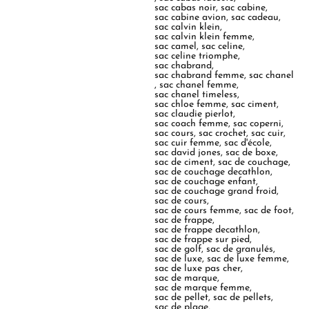
sac cabas noir
,
sac cabine
,
sac cabine avion
,
sac cadeau
,
sac calvin klein
,
sac calvin klein femme
,
sac camel
,
sac celine
,
sac celine triomphe
,
sac chabrand
,
sac chabrand femme
,
sac chanel
,
sac chanel femme
,
sac chanel timeless
,
sac chloe femme
,
sac ciment
,
sac claudie pierlot
,
sac coach femme
,
sac coperni
,
sac cours
,
sac crochet
,
sac cuir
,
sac cuir femme
,
sac d'école
,
sac david jones
,
sac de boxe
,
sac de ciment
,
sac de couchage
,
sac de couchage decathlon
,
sac de couchage enfant
,
sac de couchage grand froid
,
sac de cours
,
sac de cours femme
,
sac de foot
,
sac de frappe
,
sac de frappe decathlon
,
sac de frappe sur pied
,
sac de golf
,
sac de granulés
,
sac de luxe
,
sac de luxe femme
,
sac de luxe pas cher
,
sac de marque
,
sac de marque femme
,
sac de pellet
,
sac de pellets
,
sac de plage
,