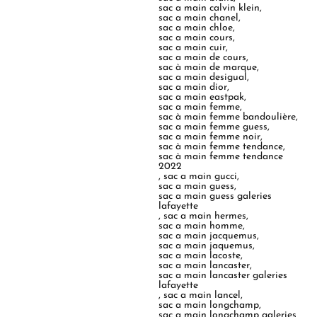
sac a main calvin klein
,
sac a main chanel
,
sac a main chloe
,
sac a main cours
,
sac a main cuir
,
sac a main de cours
,
sac à main de marque
,
sac a main desigual
,
sac a main dior
,
sac a main eastpak
,
sac a main femme
,
sac à main femme bandoulière
,
sac a main femme guess
,
sac a main femme noir
,
sac à main femme tendance
,
sac à main femme tendance
2022
,
sac a main gucci
,
sac a main guess
,
sac a main guess galeries
lafayette
,
sac a main hermes
,
sac a main homme
,
sac a main jacquemus
,
sac a main jaquemus
,
sac a main lacoste
,
sac a main lancaster
,
sac a main lancaster galeries
lafayette
,
sac a main lancel
,
sac a main longchamp
,
sac a main longchamp galeries