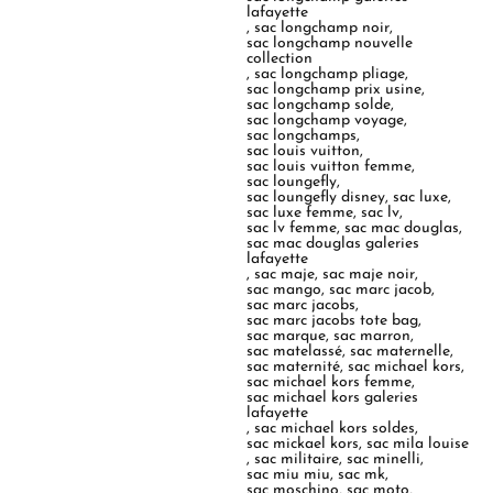
lafayette
,
sac longchamp noir
,
sac longchamp nouvelle
collection
,
sac longchamp pliage
,
sac longchamp prix usine
,
sac longchamp solde
,
sac longchamp voyage
,
sac longchamps
,
sac louis vuitton
,
sac louis vuitton femme
,
sac loungefly
,
sac loungefly disney
,
sac luxe
,
sac luxe femme
,
sac lv
,
sac lv femme
,
sac mac douglas
,
sac mac douglas galeries
lafayette
,
sac maje
,
sac maje noir
,
sac mango
,
sac marc jacob
,
sac marc jacobs
,
sac marc jacobs tote bag
,
sac marque
,
sac marron
,
sac matelassé
,
sac maternelle
,
sac maternité
,
sac michael kors
,
sac michael kors femme
,
sac michael kors galeries
lafayette
,
sac michael kors soldes
,
sac mickael kors
,
sac mila louise
,
sac militaire
,
sac minelli
,
sac miu miu
,
sac mk
,
sac moschino
,
sac moto
,