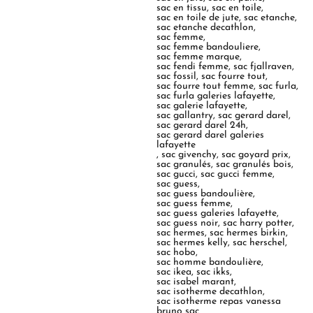
sac en tissu
,
sac en toile
,
sac en toile de jute
,
sac etanche
,
sac etanche decathlon
,
sac femme
,
sac femme bandouliere
,
sac femme marque
,
sac fendi femme
,
sac fjallraven
,
sac fossil
,
sac fourre tout
,
sac fourre tout femme
,
sac furla
,
sac furla galeries lafayette
,
sac galerie lafayette
,
sac gallantry
,
sac gerard darel
,
sac gerard darel 24h
,
sac gerard darel galeries
lafayette
,
sac givenchy
,
sac goyard prix
,
sac granulés
,
sac granulés bois
,
sac gucci
,
sac gucci femme
,
sac guess
,
sac guess bandoulière
,
sac guess femme
,
sac guess galeries lafayette
,
sac guess noir
,
sac harry potter
,
sac hermes
,
sac hermes birkin
,
sac hermes kelly
,
sac herschel
,
sac hobo
,
sac homme bandoulière
,
sac ikea
,
sac ikks
,
sac isabel marant
,
sac isotherme decathlon
,
sac isotherme repas vanessa
bruno sac