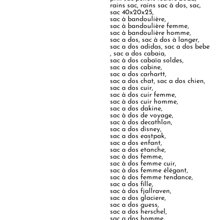
rains sac
,
rains sac à dos
,
sac
,
sac 40x20x25
,
sac à bandoulière
,
sac à bandoulière femme
,
sac à bandoulière homme
,
sac a dos
,
sac à dos à langer
,
sac a dos adidas
,
sac a dos bebe
,
sac a dos cabaia
,
sac à dos cabaïa soldes
,
sac a dos cabine
,
sac a dos carhartt
,
sac a dos chat
,
sac a dos chien
,
sac a dos cuir
,
sac à dos cuir femme
,
sac à dos cuir homme
,
sac a dos dakine
,
sac à dos de voyage
,
sac à dos decathlon
,
sac a dos disney
,
sac a dos eastpak
,
sac a dos enfant
,
sac a dos etanche
,
sac à dos femme
,
sac à dos femme cuir
,
sac à dos femme élégant
,
sac à dos femme tendance
,
sac a dos fille
,
sac à dos fjallraven
,
sac a dos glaciere
,
sac a dos guess
,
sac a dos herschel
,
sac a dos homme
,