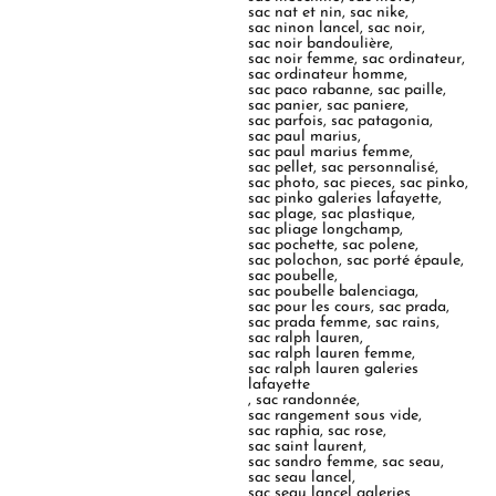
sac nat et nin
,
sac nike
,
sac ninon lancel
,
sac noir
,
sac noir bandoulière
,
sac noir femme
,
sac ordinateur
,
sac ordinateur homme
,
sac paco rabanne
,
sac paille
,
sac panier
,
sac paniere
,
sac parfois
,
sac patagonia
,
sac paul marius
,
sac paul marius femme
,
sac pellet
,
sac personnalisé
,
sac photo
,
sac pieces
,
sac pinko
,
sac pinko galeries lafayette
,
sac plage
,
sac plastique
,
sac pliage longchamp
,
sac pochette
,
sac polene
,
sac polochon
,
sac porté épaule
,
sac poubelle
,
sac poubelle balenciaga
,
sac pour les cours
,
sac prada
,
sac prada femme
,
sac rains
,
sac ralph lauren
,
sac ralph lauren femme
,
sac ralph lauren galeries
lafayette
,
sac randonnée
,
sac rangement sous vide
,
sac raphia
,
sac rose
,
sac saint laurent
,
sac sandro femme
,
sac seau
,
sac seau lancel
,
sac seau lancel galeries