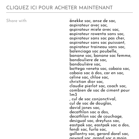
CLIQUEZ ICI POUR ACHETER MAINTENANT
Share with
T
anekke sac
,
anse de sac
,
a
aspirateur avec sac
,
g
aspirateur miele avec sac
,
s
aspirateur rowenta sans sac
,
:
aspirateur sans sac pas cher
,
aspirateur sans sac puissant
,
aspirateur traineau sans sac
,
balenciaga sac poubelle
,
banane sac
,
banane sac femme
,
bandouliere de sac
,
bandoulière sac
,
bottega veneta sac
,
cabaia sac
,
cabaia sac à dos
,
car en sac
,
celine sac
,
chloe sac
,
christian dior sac
,
claudie pierlot sac
,
coach sac
,
combien de sac de ciment pour
1m3
,
cul de sac conjonctival
,
cul de sac de douglas
,
david jones sac
,
decathlon sac a dos
,
decathlon sac de couchage
,
desigual sac
,
dreyfuss sac
,
eastpak sac
,
eastpak sac a dos
,
fendi sac
,
furla sac
,
gallantry sac
,
gerard darel sac
,
goyard sac
,
grand sac a main
,