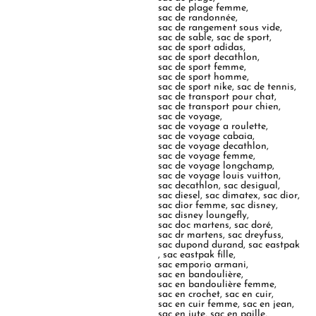
sac de plage femme
,
sac de randonnée
,
sac de rangement sous vide
,
sac de sable
,
sac de sport
,
sac de sport adidas
,
sac de sport decathlon
,
sac de sport femme
,
sac de sport homme
,
sac de sport nike
,
sac de tennis
,
sac de transport pour chat
,
sac de transport pour chien
,
sac de voyage
,
sac de voyage a roulette
,
sac de voyage cabaia
,
sac de voyage decathlon
,
sac de voyage femme
,
sac de voyage longchamp
,
sac de voyage louis vuitton
,
sac decathlon
,
sac desigual
,
sac diesel
,
sac dimatex
,
sac dior
,
sac dior femme
,
sac disney
,
sac disney loungefly
,
sac doc martens
,
sac doré
,
sac dr martens
,
sac dreyfuss
,
sac dupond durand
,
sac eastpak
,
sac eastpak fille
,
sac emporio armani
,
sac en bandoulière
,
sac en bandoulière femme
,
sac en crochet
,
sac en cuir
,
sac en cuir femme
,
sac en jean
,
sac en jute
,
sac en paille
,