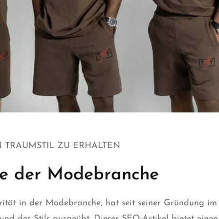
EN TRAUMSTIL ZU ERHALTEN
ne der Modebranche
orität in der Modebranche, hat seit seiner Gründung im 
 und des
Stils
ausgeübt. Dieser SEO-Artikel bietet einen d