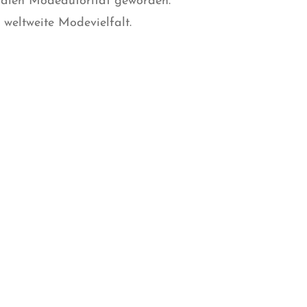
balen Modeautorität geworden.
 weltweite Modevielfalt.