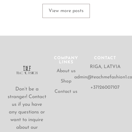
View more posts
COMPANY
CONTACT
LINKS
RIGA, LATVIA
About us
admin@teachmefashion1.c
Shop
+37126007107
Don’t be a
Contact us
stranger! Contact
us if you have
any questions or
want to inquire
about our