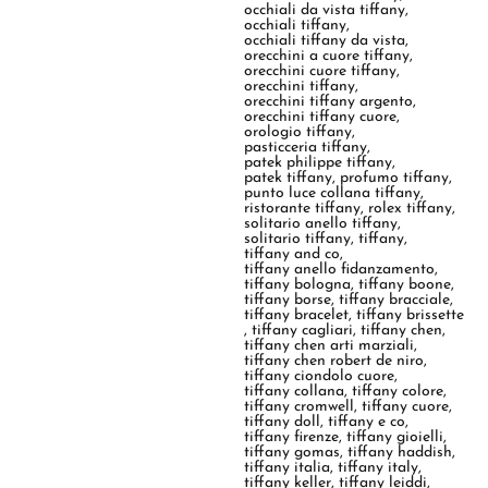
occhiali da vista tiffany
,
occhiali tiffany
,
occhiali tiffany da vista
,
orecchini a cuore tiffany
,
orecchini cuore tiffany
,
orecchini tiffany
,
orecchini tiffany argento
,
orecchini tiffany cuore
,
orologio tiffany
,
pasticceria tiffany
,
patek philippe tiffany
,
patek tiffany
,
profumo tiffany
,
punto luce collana tiffany
,
ristorante tiffany
,
rolex tiffany
,
solitario anello tiffany
,
solitario tiffany
,
tiffany
,
tiffany and co
,
tiffany anello fidanzamento
,
tiffany bologna
,
tiffany boone
,
tiffany borse
,
tiffany bracciale
,
tiffany bracelet
,
tiffany brissette
,
tiffany cagliari
,
tiffany chen
,
tiffany chen arti marziali
,
tiffany chen robert de niro
,
tiffany ciondolo cuore
,
tiffany collana
,
tiffany colore
,
tiffany cromwell
,
tiffany cuore
,
tiffany doll
,
tiffany e co
,
tiffany firenze
,
tiffany gioielli
,
tiffany gomas
,
tiffany haddish
,
tiffany italia
,
tiffany italy
,
tiffany keller
,
tiffany leiddi
,