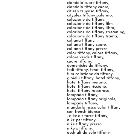
ciondolo cuore tiffany
,
ciondolo tiffany cuore
,
citizen tsuyosa tiffany
,
cityplex tiffany palermo
,
colazione da tiffany
,
colazione da tiffany film
,
colazione da tiffany libro
,
colazione da tiffany streaming
,
colazione da tiffany trama
,
collana tiffany
,
collana tiffany cuore
,
collana tiffany prezzo
,
color tiffany
,
colore tiffany
,
colore verde tiffany
,
cuore tiffany
,
domeniche da tiffany
,
fedi tiffany
,
fendi tiffany
,
film colazione da tiffany
,
gioielli tiffany
,
hotel tiffany
,
hotel tiffany merano
,
hotel tiffany riccione
,
hotel tiffany roccaraso
,
lampada tiffany
,
lampada tiffany originale
,
lampade tiffany
,
mandorla russa color tiffany
con french bianco
,
nike air force tiffany
,
nike per tiffany
,
nike tiffany prezzo
,
nike x tiffany
,
occhiali da sole tiffany
,