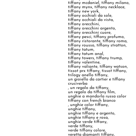
tiffany mcdaniel
,
tiffany milano
,
tiffany mynx
,
tiffany necklace
,
tiffany new york
,
tiffany occhiali da sole
,
tiffany occhiali da vista
,
tiffany orecchini
,
tiffany orecchini argento
,
tiffany orecchini cuore
,
tiffany pesci
,
tiffany profumo
,
tiffany ristorante
,
tiffany roma
,
tiffany rousso
,
tiffany stratton
,
tiffany tatum
,
tiffany tatum anal
,
tiffany towers
,
tiffany trump
,
tiffany valentine
,
tiffany valiante
,
tiffany watson
,
tissot prx tiffany
,
tissot tiffany
,
trilogy anello tiffany
,
un gioiello da cartier e tiffany
cruciverba
,
un regalo da tiffany
,
un regalo da tiffany film
,
unghie a mandorla russa color
tiffany con french bianco
,
unghie color tiffany
,
unghie tiffany
,
unghie tiffany e argento
,
unghie tiffany e rosa
,
unghie verde tiffany
,
verde tiffany
,
verde tiffany colore
,
veretta diamanti tiffany
,