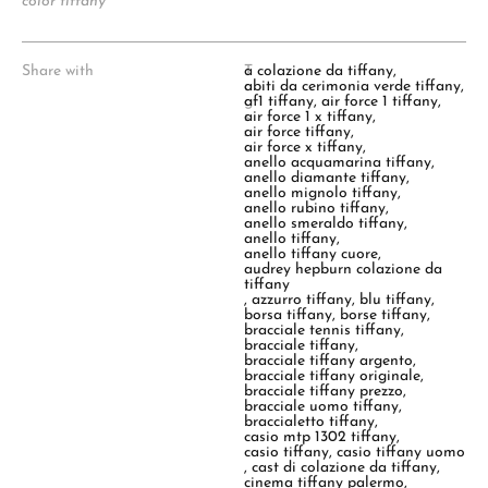
color tiffany
Share with
T
a colazione da tiffany
,
a
abiti da cerimonia verde tiffany
,
g
af1 tiffany
,
air force 1 tiffany
,
s
air force 1 x tiffany
,
:
air force tiffany
,
air force x tiffany
,
anello acquamarina tiffany
,
anello diamante tiffany
,
anello mignolo tiffany
,
anello rubino tiffany
,
anello smeraldo tiffany
,
anello tiffany
,
anello tiffany cuore
,
audrey hepburn colazione da
tiffany
,
azzurro tiffany
,
blu tiffany
,
borsa tiffany
,
borse tiffany
,
bracciale tennis tiffany
,
bracciale tiffany
,
bracciale tiffany argento
,
bracciale tiffany originale
,
bracciale tiffany prezzo
,
bracciale uomo tiffany
,
braccialetto tiffany
,
casio mtp 1302 tiffany
,
casio tiffany
,
casio tiffany uomo
,
cast di colazione da tiffany
,
cinema tiffany palermo
,