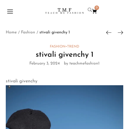
0
Home
Fashion
stivali givenchy 1
/
/
FASHION
•
TREND
stivali givenchy 1
February 3, 2024
by teachmefashion1
stivali givenchy