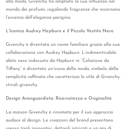
alla moda, Givenchy ha ampliato la sua influenza nel
mondo dei profumi, regalando fragranze che incarnano
l’essenza dell’eleganza parigina.
L’Iconica Audrey Hepburn e il Piccolo Vestito Nero
Givenchy è diventata un nome familiare grazie alla sua
collaborazione con Audrey Hepburn. L’indimenticabile
abito nero indossato da Hepburn in “Colazione da
Tiffany” è diventato un’icona della moda, simbolo della
semplicità raffinata che caratterizza lo stile di Givenchy.
stivali givenchy
Design Avanguardista: Ricercatezza e Originalità
La maison Givenchy è rinomata per il suo approccio
audace al design. Le creazioni del brand presentano
spesso tagli innovativi, dettagli intricati e un mix di