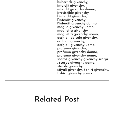
hubert de givenchy
,
interdit givenchy
,
interdit givenchy donna
,
irresistible givenchy
,
l interdit givenchy
,
l'interdit givenchy
,
l'interdit givenchy donna
,
maglia givenchy uomo
,
maglietta givenchy
,
maglietta givenchy uomo
,
occhiali da sole givenchy
,
occhiali givenchy
,
occhiali givenchy uomo
,
profumo givenchy
,
profumo givenchy donna
,
profumo givenchy uomo
,
scarpe givenchy givenchy scarpe
,
scarpe givenchy uomo
,
stivale givenchy
,
stivali givenchy
,
t shirt givenchy
,
t shirt givenchy uomo
Related Post