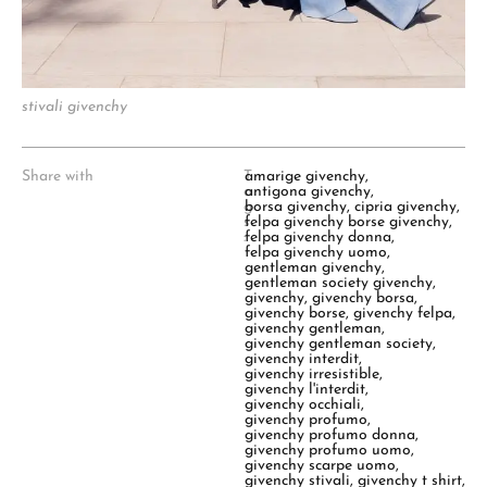
stivali givenchy
Share with
T
amarige givenchy
,
a
antigona givenchy
,
g
borsa givenchy
,
cipria givenchy
,
s
felpa givenchy borse givenchy
,
:
felpa givenchy donna
,
felpa givenchy uomo
,
gentleman givenchy
,
gentleman society givenchy
,
givenchy
,
givenchy borsa
,
givenchy borse
,
givenchy felpa
,
givenchy gentleman
,
givenchy gentleman society
,
givenchy interdit
,
givenchy irresistible
,
givenchy l'interdit
,
givenchy occhiali
,
givenchy profumo
,
givenchy profumo donna
,
givenchy profumo uomo
,
givenchy scarpe uomo
,
givenchy stivali
,
givenchy t shirt
,