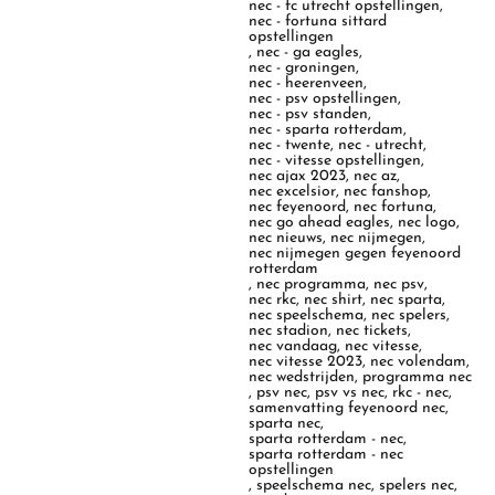
nec - fc utrecht opstellingen
,
nec - fortuna sittard
opstellingen
,
nec - ga eagles
,
nec - groningen
,
nec - heerenveen
,
nec - psv opstellingen
,
nec - psv standen
,
nec - sparta rotterdam
,
nec - twente
,
nec - utrecht
,
nec - vitesse opstellingen
,
nec ajax 2023
,
nec az
,
nec excelsior
,
nec fanshop
,
nec feyenoord
,
nec fortuna
,
nec go ahead eagles
,
nec logo
,
nec nieuws
,
nec nijmegen
,
nec nijmegen gegen feyenoord
rotterdam
,
nec programma
,
nec psv
,
nec rkc
,
nec shirt
,
nec sparta
,
nec speelschema
,
nec spelers
,
nec stadion
,
nec tickets
,
nec vandaag
,
nec vitesse
,
nec vitesse 2023
,
nec volendam
,
nec wedstrijden
,
programma nec
,
psv nec
,
psv vs nec
,
rkc - nec
,
samenvatting feyenoord nec
,
sparta nec
,
sparta rotterdam - nec
,
sparta rotterdam - nec
opstellingen
,
speelschema nec
,
spelers nec
,