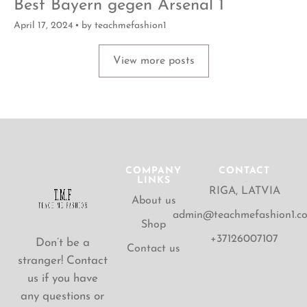
Best Bayern gegen Arsenal 1
April 17, 2024
by
teachmefashion1
View more posts
COMPANY
CONTACT
LINKS
RIGA, LATVIA
About us
admin@teachmefashion1.c
Shop
+37126007107
Don’t be a
Contact us
stranger! Contact
us if you have
any questions or