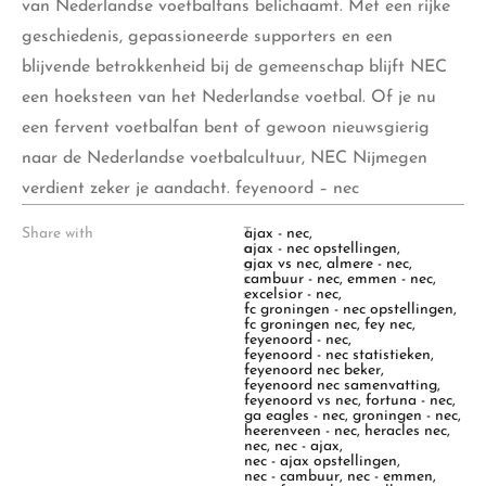
van Nederlandse voetbalfans belichaamt. Met een rijke
geschiedenis, gepassioneerde supporters en een
blijvende betrokkenheid bij de gemeenschap blijft NEC
een hoeksteen van het Nederlandse voetbal. Of je nu
een fervent voetbalfan bent of gewoon nieuwsgierig
naar de Nederlandse voetbalcultuur, NEC Nijmegen
verdient zeker je aandacht. feyenoord – nec
Share with
T
ajax - nec
,
a
ajax - nec opstellingen
,
g
ajax vs nec
,
almere - nec
,
s
cambuur - nec
,
emmen - nec
,
:
excelsior - nec
,
fc groningen - nec opstellingen
,
fc groningen nec
,
fey nec
,
feyenoord - nec
,
feyenoord - nec statistieken
,
feyenoord nec beker
,
feyenoord nec samenvatting
,
feyenoord vs nec
,
fortuna - nec
,
ga eagles - nec
,
groningen - nec
,
heerenveen - nec
,
heracles nec
,
nec
,
nec - ajax
,
nec - ajax opstellingen
,
nec - cambuur
,
nec - emmen
,