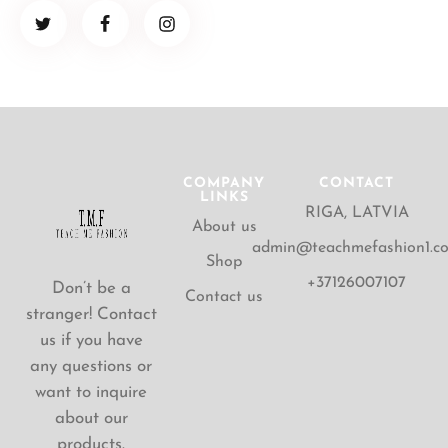
COMPANY
CONTACT
LINKS
RIGA, LATVIA
About us
admin@teachmefashion1.c
Shop
+37126007107
Don’t be a
Contact us
stranger! Contact
us if you have
any questions or
want to inquire
about our
products.