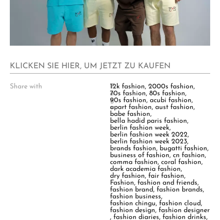
KLICKEN SIE HIER, UM JETZT ZU KAUFEN
Share with
T
12k fashion
,
2000s fashion
,
a
70s fashion
,
80s fashion
,
g
90s fashion
,
acubi fashion
,
s
apart fashion
,
aust fashion
,
:
babe fashion
,
bella hadid paris fashion
,
berlin fashion week
,
berlin fashion week 2022
,
berlin fashion week 2023
,
brands fashion
,
bugatti fashion
,
business of fashion
,
cn fashion
,
comma fashion
,
coral fashion
,
dark academia fashion
,
dry fashion
,
fair fashion
,
Fashion
,
fashion and friends
,
fashion brand
,
fashion brands
,
fashion business
,
fashion chingu
,
fashion cloud
,
fashion design
,
fashion designer
,
fashion diaries
,
fashion drinks
,