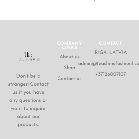
COMPANY
CONTACT
LINKS
RIGA, LATVIA
About us
admin@teachmefashion1.c
Shop
+37126007107
Don’t be a
Contact us
stranger! Contact
us if you have
any questions or
want to inquire
about our
products.