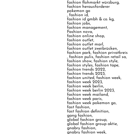
fashion flohmarkt würzburg
,
fashion herausforderer
pokemon go
,
fashion id
,
fashion id gmbh & co. kg
,
fashion jobs
,
fashion management
,
Fashion nova
,
fashion online shop
,
fashion outlet
,
fashion outlet marl
,
fashion outlet zweibrücken
,
fashion park
,
fashion privatkreis
,
fashion pulis
,
fashion retail sa
,
fashion show
,
fashion style
,
fashion styles
,
fashion tape
,
fashion trends 2022
,
fashion trends 2023
,
fashion united
,
fashion week
,
fashion week 2023
,
fashion week berlin
,
fashion week berlin 2023
,
fashion week mailand
,
fashion week paris
,
fashion week pokemon go
,
fast fashion
,
fast fashion definition
,
gang fashion
,
global fashion group
,
global fashion group aktie
,
gnabry fashion
,
gnabry fashion week
,