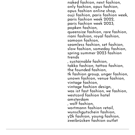
naked fashion
,
next fashion
,
only fashion
,
opus fashion
,
opus fashion online shop
,
ouji fashion
,
paris fashion week
,
paris fashion week 2022
,
paris fashion week 2023
,
popken fashion
,
queensize fashion
,
rare fashion
,
riani fashion
,
royal fashion
,
samoon fashion
,
seamless fashion
,
set fashion
,
slow fashion
,
someday fashion
,
spring summer 2023 fashion
trends
,
sustainable fashion
,
takko fashion
,
tattoo fashion
,
the founded fashion
,
tk fashion group
,
unger fashion
,
unown fashion
,
venue fashion
,
vintage fashion
,
vintage fashion design
,
was ist fast fashion
,
we fashion
,
westcord fashion hotel
amsterdam
,
wolf fashion
,
wortmann fashion retail
,
wunschgutschein fashion
,
y2k fashion
,
young fashion
,
zweibrücken fashion outlet