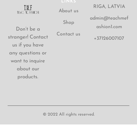
LINKS
RIGA, LATVIA
About us
admin@teachmef
Shop
ashion1.com
Don’t be a
Contact us
stranger! Contact
+37126007107
us if you have
any questions or
want to inquire
about our
products.
© 2022 All rights reserved.