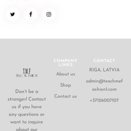
COMPANY
CONTACT
LINKS
RIGA, LATVIA
About us
admin@teachmef
Shop
ashion1.com
Don’t be a
Contact us
stranger! Contact
+37126007107
us if you have
any questions or
want to inquire
about our