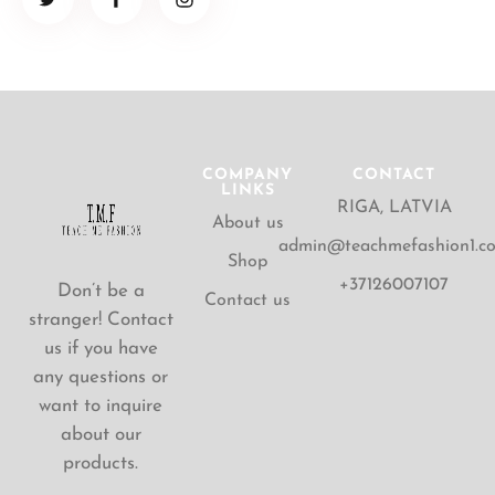
COMPANY
CONTACT
LINKS
RIGA, LATVIA
About us
admin@teachmefashion1.c
Shop
+37126007107
Don’t be a
Contact us
stranger! Contact
us if you have
any questions or
want to inquire
about our
products.