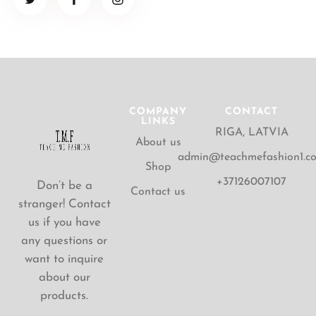
COMPANY
CONTACT
LINKS
RIGA, LATVIA
About us
admin@teachmefashion1.c
Shop
+37126007107
Don’t be a
Contact us
stranger! Contact
us if you have
any questions or
want to inquire
about our
products.