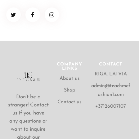
COMPANY
CONTACT
LINKS
RIGA, LATVIA
About us
admin@teachmef
Shop
ashion1.com
Don’t be a
Contact us
stranger! Contact
+37126007107
us if you have
any questions or
want to inquire
about our