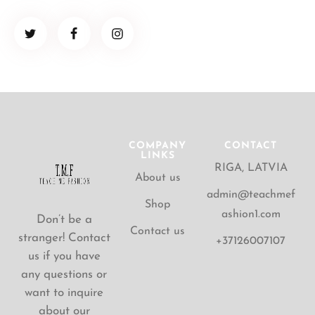
COMPANY
CONTACT
LINKS
RIGA, LATVIA
About us
admin@teachmef
Shop
ashion1.com
Don’t be a
Contact us
stranger! Contact
+37126007107
us if you have
any questions or
want to inquire
about our