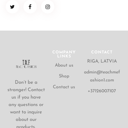
COMPANY
CONTACT
LINKS
RIGA, LATVIA
About us
admin@teachmef
Shop
ashion1.com
Don’t be a
Contact us
stranger! Contact
+37126007107
us if you have
any questions or
want to inquire
about our
products.