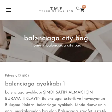
0
balenciaga city bag
Home
balenciaga city bag
>
February 13, 2024
balenciaga ayakkabı 1
balenciaga ayakkabı ŞİMDİ SATIN ALMAK İÇİN
BURAYA TIKLAYIN Balenciaga: Estetik ve İnovasyonun
Buluşma Noktası balenciaga ayakkabı Moda dünyasının
öncü markalarından biri olan Balenciaga, zarafet, estetik