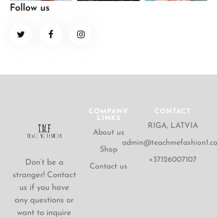
Follow us
COMPANY
CONTACT
LINKS
RIGA, LATVIA
About us
admin@teachmefashion1.c
Shop
+37126007107
Don’t be a
Contact us
stranger! Contact
us if you have
any questions or
want to inquire