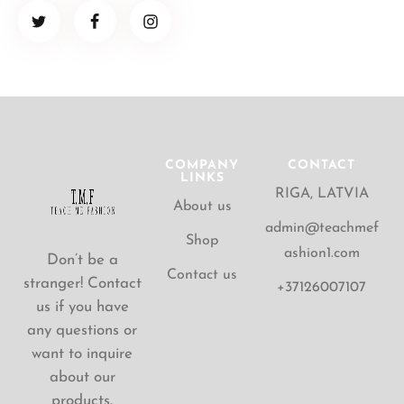
COMPANY
CONTACT
LINKS
RIGA, LATVIA
About us
admin@teachmef
Shop
ashion1.com
Don’t be a
Contact us
stranger! Contact
+37126007107
us if you have
any questions or
want to inquire
about our
products.