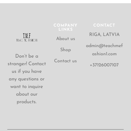
COMPANY
CONTACT
LINKS
RIGA, LATVIA
About us
admin@teachmef
Shop
ashion1.com
Don’t be a
Contact us
stranger! Contact
+37126007107
us if you have
any questions or
want to inquire
about our
products.