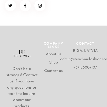
COMPANY
CONTACT
LINKS
RIGA, LATVIA
About us
admin@teachmefashion1.c
Shop
+37126007107
Don’t be a
Contact us
stranger! Contact
us if you have
any questions or
want to inquire
about our
products.