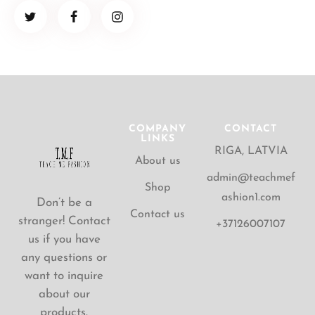
COMPANY
CONTACT
LINKS
RIGA, LATVIA
About us
admin@teachmef
Shop
ashion1.com
Don’t be a
Contact us
stranger! Contact
+37126007107
us if you have
any questions or
want to inquire
about our
products.