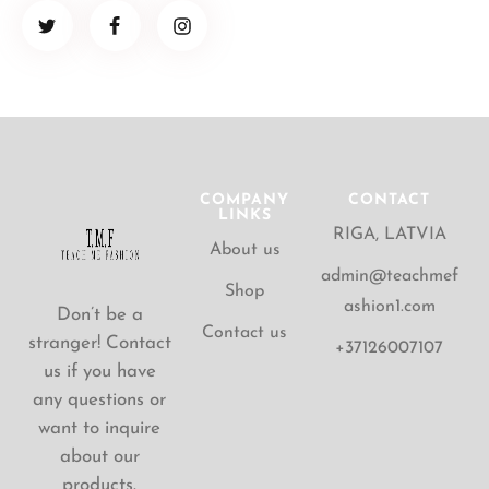
COMPANY
CONTACT
LINKS
RIGA, LATVIA
About us
admin@teachmef
Shop
ashion1.com
Don’t be a
Contact us
stranger! Contact
+37126007107
us if you have
any questions or
want to inquire
about our
products.