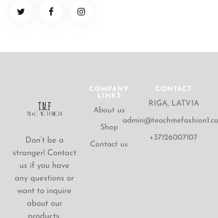
COMPANY
CONTACT
LINKS
RIGA, LATVIA
About us
admin@teachmefashion1.c
Shop
+37126007107
Don’t be a
Contact us
stranger! Contact
us if you have
any questions or
want to inquire
about our
products.