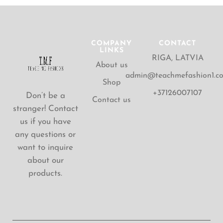
COMPANY
CONTACT
LINKS
RIGA, LATVIA
About us
admin@teachmefashion1.c
Shop
+37126007107
Don’t be a
Contact us
stranger! Contact
us if you have
any questions or
want to inquire
about our
products.