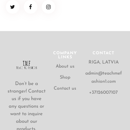
COMPANY
CONTACT
LINKS
RIGA, LATVIA
About us
admin@teachmef
Shop
ashion1.com
Don’t be a
Contact us
stranger! Contact
+37126007107
us if you have
any questions or
want to inquire
about our
products.