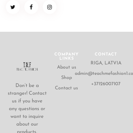
COMPANY
CONTACT
LINKS
RIGA, LATVIA
About us
admin@teachmefashion1.c
Shop
+37126007107
Don’t be a
Contact us
stranger! Contact
us if you have
any questions or
want to inquire
about our
products.