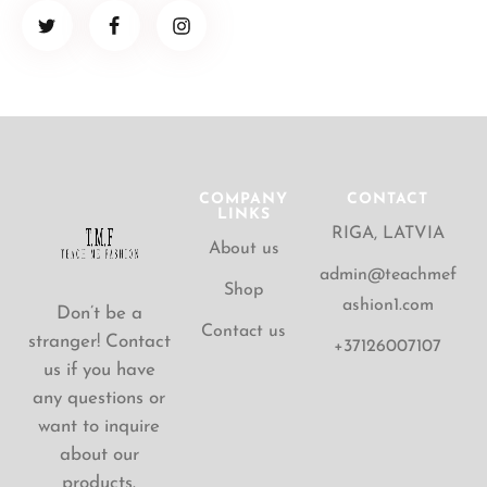
COMPANY
CONTACT
LINKS
RIGA, LATVIA
About us
admin@teachmef
Shop
ashion1.com
Don’t be a
Contact us
stranger! Contact
+37126007107
us if you have
any questions or
want to inquire
about our
products.