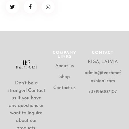
COMPANY
CONTACT
LINKS
RIGA, LATVIA
About us
admin@teachmef
Shop
ashion1.com
Don’t be a
Contact us
stranger! Contact
+37126007107
us if you have
any questions or
want to inquire
about our
products.