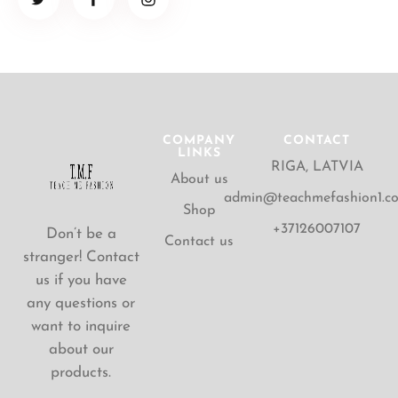
COMPANY
CONTACT
LINKS
RIGA, LATVIA
About us
admin@teachmefashion1.c
Shop
+37126007107
Don’t be a
Contact us
stranger! Contact
us if you have
any questions or
want to inquire
about our
products.