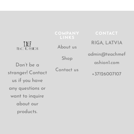
COMPANY
CONTACT
LINKS
RIGA, LATVIA
About us
admin@teachmef
Shop
ashion1.com
Don’t be a
Contact us
stranger! Contact
+37126007107
us if you have
any questions or
want to inquire
about our
products.