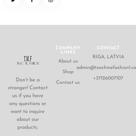
COMPANY
CONTACT
LINKS
RIGA, LATVIA
About us
admin@teachmefashion1.c
Shop
+37126007107
Don’t be a
Contact us
stranger! Contact
us if you have
any questions or
want to inquire
about our
products.