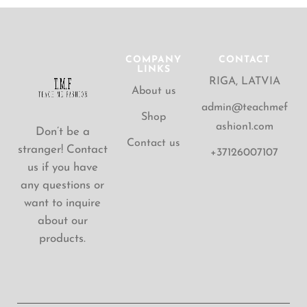
COMPANY
CONTACT
LINKS
RIGA, LATVIA
About us
admin@teachmef
Shop
ashion1.com
Don’t be a
Contact us
stranger! Contact
+37126007107
us if you have
any questions or
want to inquire
about our
products.