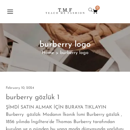
0
burberry logo
Home
burberry logo
>
February 10, 2024
burberry gözlük 1
ŞİMDİ SATIN ALMAK İÇİN BURAYA TIKLAYIN
Burberry gözlük: Modanın İkonik İsmi Burberry gözlük ,
1856 yılında İngiltere’de Thomas Burberry tarafından
kurulan ve o günden bu yana moda dünyasında varlığını