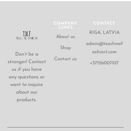
COMPANY
CONTACT
LINKS
RIGA, LATVIA
About us
admin@teachmef
Shop
ashion1.com
Don’t be a
Contact us
stranger! Contact
+37126007107
us if you have
any questions or
want to inquire
about our
products.