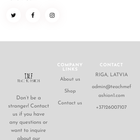
COMPANY
CONTACT
LINKS
RIGA, LATVIA
About us
admin@teachmef
Shop
ashion1.com
Don’t be a
Contact us
stranger! Contact
+37126007107
us if you have
any questions or
want to inquire
about our