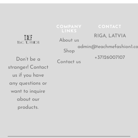
COMPANY
CONTACT
LINKS
RIGA, LATVIA
About us
admin@teachmefashion1.c
Shop
+37126007107
Don’t be a
Contact us
stranger! Contact
us if you have
any questions or
want to inquire
about our
products.