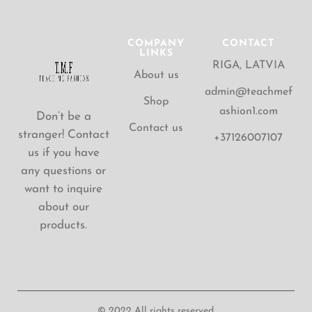
COMPANY
CONTACT
LINKS
RIGA, LATVIA
About us
admin@teachmef
Shop
ashion1.com
Don’t be a
Contact us
stranger! Contact
+37126007107
us if you have
any questions or
want to inquire
about our
products.
© 2022 All rights reserved.