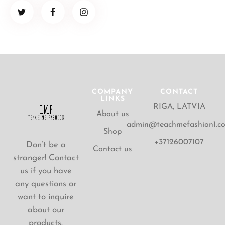
COMPANY
CONTACT
LINKS
RIGA, LATVIA
About us
admin@teachmefashion1.c
Shop
+37126007107
Don’t be a
Contact us
stranger! Contact
us if you have
any questions or
want to inquire
about our
products.