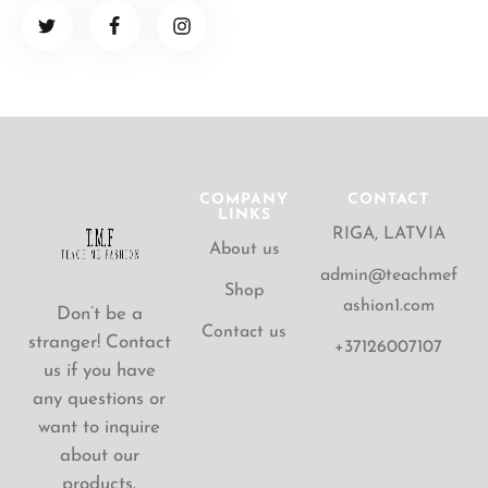
COMPANY
CONTACT
LINKS
RIGA, LATVIA
About us
admin@teachmef
Shop
ashion1.com
Don’t be a
Contact us
stranger! Contact
+37126007107
us if you have
any questions or
want to inquire
about our
products.