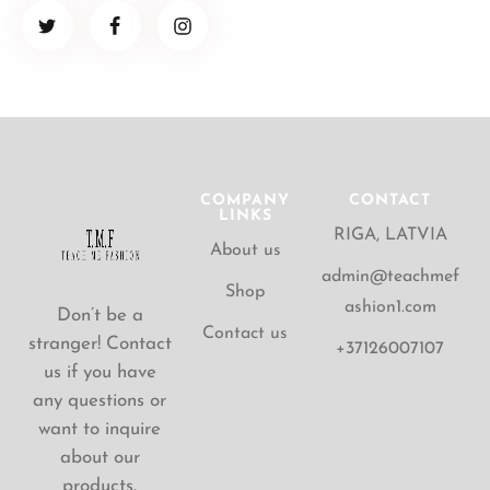
COMPANY
CONTACT
LINKS
RIGA, LATVIA
About us
admin@teachmef
Shop
ashion1.com
Don’t be a
Contact us
stranger! Contact
+37126007107
us if you have
any questions or
want to inquire
about our
products.